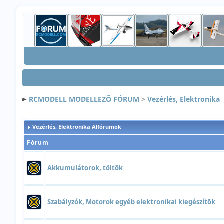
RCMODELL MODELLEZÕ FÓRUM
>
Vezérlés, Elektronika
Vezérlés, Elektronika Alfórumok
Fórum
Akkumulátorok, töltõk
Szabályzók, Motorok egyéb elektronikai kiegészítõk