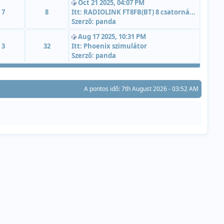
Oct 21 2025, 04:07 PM
7
8
Itt:
RADIOLINK FT8FB(BT) 8 csatorná...
Szerzõ:
panda
Aug 17 2025, 10:31 PM
3
32
Itt:
Phoenix szimulátor
Szerzõ:
panda
A pontos idõ: 7th August 2026 - 03:52 AM