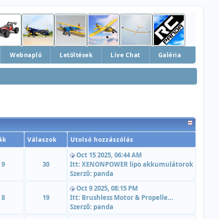
Webnapló
Letöltések
Live Chat
Galéria
ák
Válaszok
Utolsó hozzászólás
Oct 15 2025, 06:44 AM
9
30
Itt:
XENONPOWER lipo akkumulátorok
Szerzõ:
panda
Oct 9 2025, 08:15 PM
8
19
Itt:
Brushless Motor & Propelle...
Szerzõ:
panda