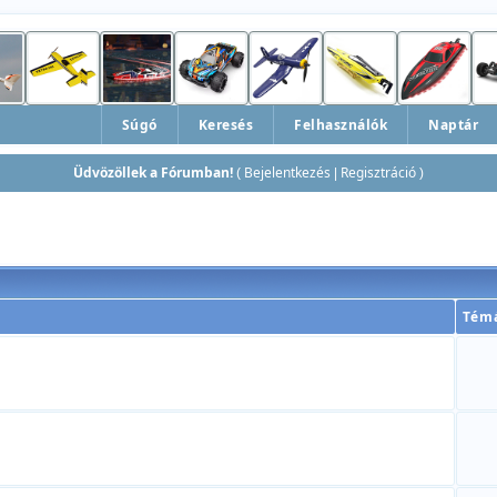
Súgó
Keresés
Felhasználók
Naptár
Üdvözöllek a Fórumban!
Bejelentkezés
Regisztráció
(
|
)
Tém