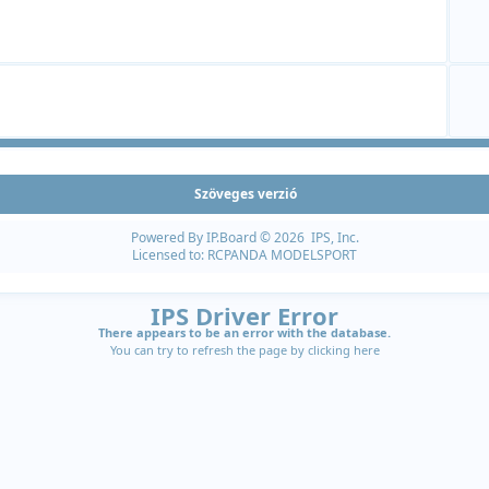
Szöveges verzió
Powered By
IP.Board
© 2026
IPS, Inc
.
Licensed to: RCPANDA MODELSPORT
IPS Driver Error
There appears to be an error with the database.
You can try to refresh the page by clicking
here