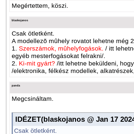
Megértettem, köszi.
blaskojanos
Csak ötletként.
A modellezõ mûhely rovatot lehetne még 2
1.
Szerszámok, mûhelyfogások.
/ itt lehe
egyéb mesterfogásokat felrakni/.
2.
Ki-mit gyárt?
/itt lehetne beküldeni, hog
/elektronika, félkész modellek, alkatrészek
panda
Megcsináltam.
IDÉZET(blaskojanos @ Jan 17 202
Csak ötletként.