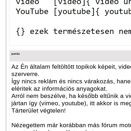
panda
Az Én általam feltöltött topikok képeit, vid
szerverre.
Így nincs reklám és nincs várakozás, han
eléritek az információs anyagokat.
Arról nem beszélve, ha később eltűnik a v
jártan így (vimeo, youtube), itt akkor is me
Tárterület végtelen!
Nézegettem már korábban más fórum moto