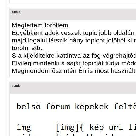
admin
Megtettem töröltem.
Egyébként adok veszek topic jobb oldalán va
majd legalul látszik hány topicot jelöltél ki 
törölni stb..
S a kijelöltekre kattintva az fog végrehajtód
Elvileg mindenki a saját topicját tudja módo
Megmondom őszintén Én is most használta
panda