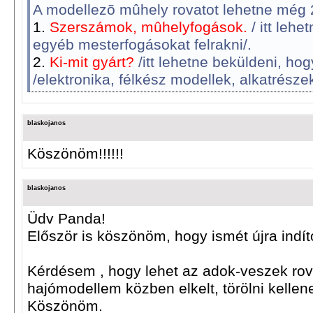
A modellezõ mûhely rovatot lehetne még 2
1.
Szerszámok, mûhelyfogások.
/ itt leh
egyéb mesterfogásokat felrakni/.
2.
Ki-mit gyárt?
/itt lehetne beküldeni, ho
/elektronika, félkész modellek, alkatrésze
blaskojanos
Köszönöm!!!!!!
blaskojanos
Üdv Panda!
Először is köszönöm, hogy ismét újra indít
Kérdésem , hogy lehet az adok-veszek rovtb
hajómodellem közben elkelt, törölni kellen
Köszönöm.