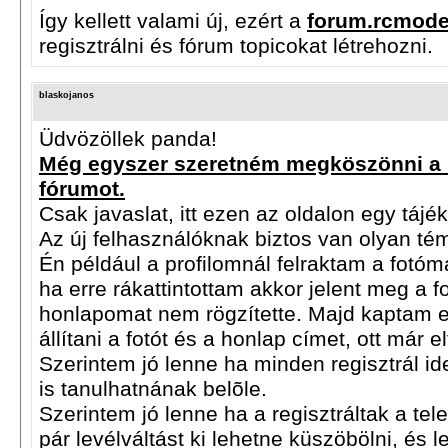
Így kellett valami új, ezért a
forum.rcmode
regisztrálni és fórum topicokat létrehozni.
blaskojanos
Üdvözöllek panda!
Még egyszer szeretném megköszönni a m
fórumot.
Csak javaslat, itt ezen az oldalon egy táj
Az új felhasználóknak biztos van olyan té
Én például a profilomnál felraktam a fotóm
ha erre rákattintottam akkor jelent meg a f
honlapomat nem rögzítette. Majd kaptam eg
állítani a fotót és a honlap címet, ott már e
Szerintem jó lenne ha minden regisztrál id
is tanulhatnának belõle.
Szerintem jó lenne ha a regisztráltak a tel
pár levélváltást ki lehetne küszöbölni, és 