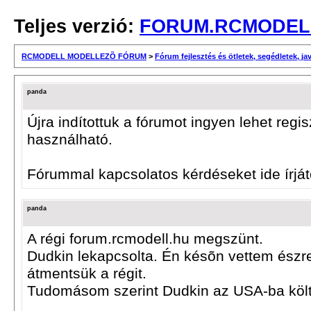
Teljes verzió:
FORUM.RCMODEL
RCMODELL MODELLEZÕ FÓRUM
>
Fórum fejlesztés és ötletek, segédletek, j
panda
Újra indítottuk a fórumot ingyen lehet reg
használható.
Fórummal kapcsolatos kérdéseket ide írját
panda
A régi forum.rcmodell.hu megszünt.
Dudkin lekapcsolta. Én késõn vettem ész
átmentsük a régit.
Tudomásom szerint Dudkin az USA-ba költ