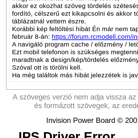
akkor ez okozhat szöveg tördelés szétesé
fordító, célszerű ezt kikapcsolni és akkor 
táblázatnál vettem észre.
Korábbi kép feltöltési hibát Én már nem tap
február 8-án:
https://forum.rcmodell.com/i
A navigáló program cache / előzmény / letölt
Ezt mobil telefonon is szükséges megtenni
maradtnak a design/kép/tördelés előzmén
Szóval ott is törölni kell.
Ha még találtok más hibát jelezzétek is ja
A szöveges verzió nem adja vissza az e
és formázott szövegek, az ered
Invision Power Board © 20
IPS Driver Error