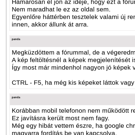
Hamarosan el jön az ideje, hogy ezt a fór
Nem maradhat le ez az oldal sem.
Egyenlőre háttérben tesztelek valami új re
innen, akkor állunk át arra.
panda
Megküzdöttem a fórummal, de a végeredmén
A kép feltöltésnél a képek megjelenítését 
Így most már mindenhol nagyon jó képek v
CTRL - F5, ha még kis képeket láttok vag
panda
Korábban mobil telefonon nem működött r
Ez javításra került most nem fagy.
Még egy hibát vettem észre, ha google ch
magyarra fordítás be van kapcsolva,