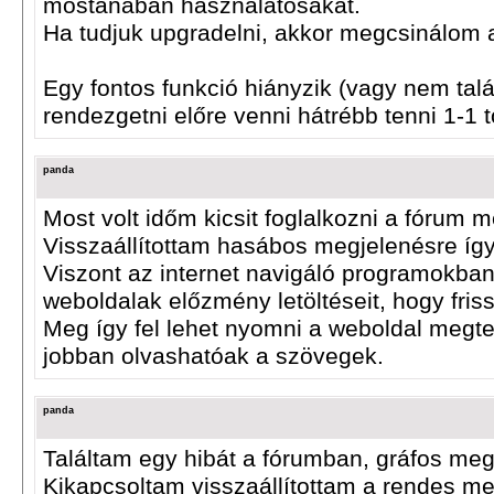
mostanában használatosakat.
Ha tudjuk upgradelni, akkor megcsinálom a
Egy fontos funkció hiányzik (vagy nem tal
rendezgetni előre venni hátrébb tenni 1-1 t
panda
Most volt időm kicsit foglalkozni a fórum m
Visszaállítottam hasábos megjelenésre így
Viszont az internet navigáló programokban (
weboldalak előzmény letöltéseit, hogy friss
Meg így fel lehet nyomni a weboldal megtek
jobban olvashatóak a szövegek.
panda
Találtam egy hibát a fórumban, gráfos meg
Kikapcsoltam visszaállítottam a rendes me