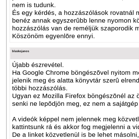
nem is tudunk.
És egy kérdés, a hozzászólások rovatnál m
benéz annak egyszerûbb lenne nyomon kö
hozzászólás van de reméljük szaporodik m
Köszönöm egyenlõre ennyi.
blaskojanos
Újabb észrevétel.
Ha Google Chrome böngészõvel nyitom meg
jelenik meg és alatta könyvtár szerû elr
többi hozzászólás.
Ugyan ez Mozilla Firefox böngészõnél az ö
senki ne lepõdjön meg, ez nem a sajátgép 
A videók képpel nem jelennek meg közvetle
kattintsunk rá és akkor fog megjelenni a vi
De a linket közvetlenül is be lehet másolni