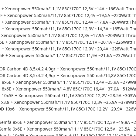
 + Xenonpower 550mah/11,1V 85C/170C 12,5V ~14A ~166Watt Thru
F + Xenonpower 550mah/11,1V 85C/170C 12,4V ~19,5A ~220Watt Th
+ Xenonpower 550mah/11,1V 85C/170C 12,4V ~17,8A ~204Watt Thr
 + Xenonpower 550mah/11,1V 85C/170C 12,3V ~14,3A ~165Watt Th
+ Xenonpower 550mah/11,1V 85C/170C 12,3V ~17,9A ~203Watt Thru
5E + Xenonpower 550mah/11,1V 85C/170C 12,1V ~20,1A ~226Watt T
 + Xenonpower 550mah/11,1V 85C/170C 12,0V ~20,4A ~228Watt Th
5E + Xenonpower 550mah/11,1V 85C/170C 11,9V ~21,6A ~237Watt T
 Carbon 4D 8,5x4.2 4,9gr + Xenonpower 550mah/11,1V 85C/170C 
 Carbon 4D 8,5x4.2 4,9gr + Xenonpower 550mah/14,8V 85C/170C 
8x6E + Xenonpower 550mah/11,1V 85C/170C 12,4V ~25.9A ~279Wat
8x6E + Xenonpower 550mah/14,8V 85C/170C 16,4V ~37.0A ~512Wat
10x5E + Xenonpower 550mah/11,1V 85C/170C 12,2V ~28.5A ~303W
x3.8 + Xenonpower 550mah/11,1V 85C/170C 12,3V ~35.9A ~378Wat
 10x6 + Xenonpower 550mah/11,1V 85C/170C 12,2V ~29.9A ~326W
emfa 8x6E + Xenonpower 550mah/11,1V 85C/170C 12,3V ~19,8A ~2
emfa 9x6E + Xenonpower 550mah/11,1V 85C/170C 12,5V ~23,5A ~2
emfa 10x5E + Xenonpower 550mah/11,1V 85C/170C 12,1V ~26,2A ~