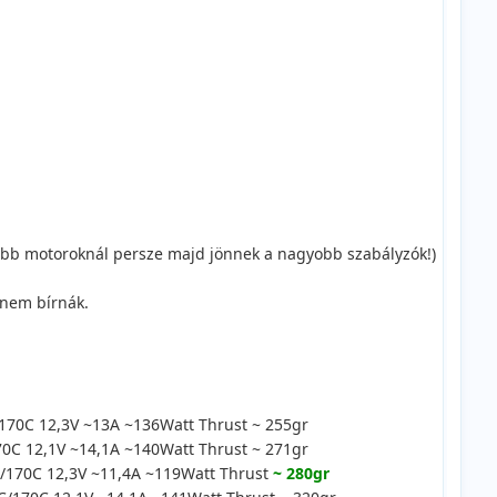
obb motoroknál persze majd jönnek a nagyobb szabályzók!)
 nem bírnák.
70C 12,3V ~13A ~136Watt Thrust ~ 255gr
C 12,1V ~14,1A ~140Watt Thrust ~ 271gr
170C 12,3V ~11,4A ~119Watt Thrust
~ 280gr