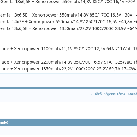
Gemfa 13x6,5E + Xenonpower 550mah/14,8V 85C/170C 16,4V ~70A 
mfa 13x6,5E + Xenonpower 550mah/14,8V 85C/170C 16,5V ~30A ~
mfa 14x7E + Xenonpower 550mah/14,8V 85C/170C 16,5V ~40,8A ~
mfa 13x6,5E + Xenonpower 1350mah/22,2V 100C/200C 23,9V ~64A
lade + Xenonpower 1100mah/11,1V 85C/170C 12,5V 64A 711Watt T
lade + Xenonpower 2200mah/14,8V 35C/70C 16,5V 91A 1325Watt T
lade + Xenonpower 1350mah/22,2V 100C/200C 25,2V 69,7A 1740Wa
« Elõzõ, régebbi téma
·
Szabá
náló)