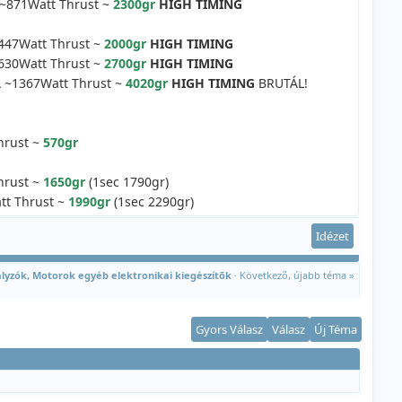
~871Watt Thrust ~
2300gr
HIGH TIMING
447Watt Thrust ~
2000gr
HIGH TIMING
630Watt Thrust ~
2700gr
HIGH TIMING
 ~1367Watt Thrust ~
4020gr
HIGH TIMING
BRUTÁL!
hrust ~
570gr
hrust ~
1650gr
(1sec 1790gr)
tt Thrust ~
1990gr
(1sec 2290gr)
Idézet
lyzók, Motorok egyéb elektronikai kiegészítõk
·
Következõ, újabb téma »
Gyors Válasz
Válasz
Új Téma