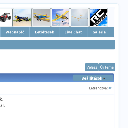
Webnapló
Letöltések
Live Chat
Galéria
Válasz
Új Téma
Beállítások
Létrehozva:
#1
k.
al.