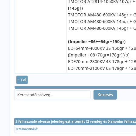
TMOTOR AT2814-1050KV 107gr + 
(145gr)
TMOTOR AM480-600KV 145gr + Ge
TMOTOR AM480-600KV 145gr + Ge
TMOTOR AM480-600KV 145gr + Ge
(Impeller ~86+~64gr=150gr)
EDF64mm-4000KV 3S 150gr + 12B
(Impeller 108+70gr=178gr)[/b]
EDF70mm-2800KV 4S 178gr + 12B
EDF70mm-2100KV 6S 178gr + 12B
↑ Fel
2 felhasználó olvassa jelenleg ezt a témát (2 vendég és 0 anonim felhasz
0 felhasználó: