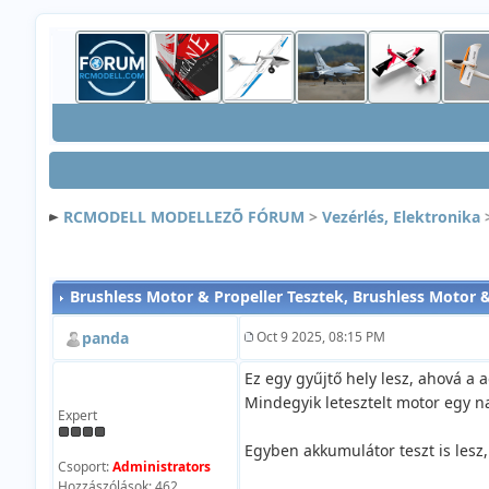
RCMODELL MODELLEZÕ FÓRUM
>
Vezérlés, Elektronika
Brushless Motor & Propeller Tesztek
, Brushless Motor &
panda
Oct 9 2025, 08:15 PM
Ez egy gyűjtő hely lesz, ahová a 
Mindegyik letesztelt motor egy n
Expert
Egyben akkumulátor teszt is lesz
Csoport:
Administrators
Hozzászólások: 462