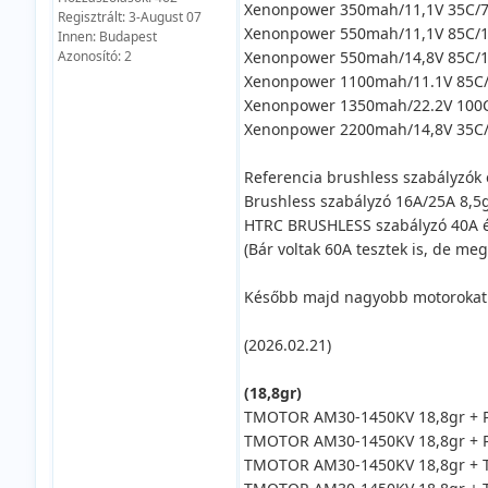
Xenonpower 350mah/11,1V 35C/7
Regisztrált: 3-August 07
Xenonpower 550mah/11,1V 85C/1
Innen: Budapest
Azonosító: 2
Xenonpower 550mah/14,8V 85C/1
Xenonpower 1100mah/11.1V 85C
Xenonpower 1350mah/22.2V 100
Xenonpower 2200mah/14,8V 35C
Referencia brushless szabályzók 
Brushless szabályzó 16A/25A 8,
HTRC BRUSHLESS szabályzó 40A 
(Bár voltak 60A tesztek is, de 
Később majd nagyobb motorokat i
(2026.02.21)
(18,8gr)
TMOTOR AM30-1450KV 18,8gr + P
TMOTOR AM30-1450KV 18,8gr + P
TMOTOR AM30-1450KV 18,8gr + T