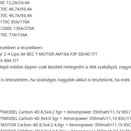
0C 12,2A/24,4A
70C 46,7A/93,4A
70C 46,7A/93,4A
/170C 85A/170A
C/200C 135A/270A
/70C 77A/154A
ezekben a tesztekben:
5gr 2-4 Lipo 3A BEC T-MOTOR AM16A F3P 3D/4D
ITT
és 80A
ITT
meglepő módon éppen csak kezdett melegedni a 40A szabályzó, nagy
s letesztelem, ha szükséges nagyobb akkut is tesztelünk, ha ezek
TMODEL Carbon 4D 8,5x4.2 5gr + Xenonpower 350mah/11,1V 85C/1
TMODEL Carbon 4D 9x4.0 5gr + Xenonpower 350mah/11,1V 85C/170
MOTOR Carbon 4D 8,5x4.2 4,9gr + Xenonpower 350mah/11,1V 85C/