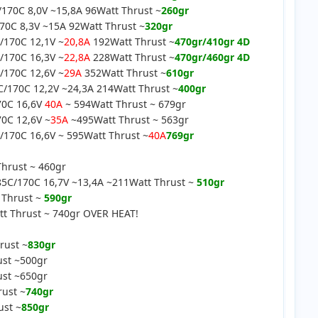
70C 8,0V ~15,8A 96Watt Thrust ~
260gr
0C 8,3V ~15A 92Watt Thrust ~
320gr
170C 12,1V ~
20,8A
192Watt Thrust ~
470gr/410gr 4D
170C 16,3V ~
22,8A
228Watt Thrust ~
470gr/460gr 4D
170C 12,6V ~
29A
352Watt Thrust ~
610gr
170C 12,2V ~24,3A 214Watt Thrust ~
400gr
70C 16,6V
40A
~ 594Watt Thrust ~ 679gr
0C 12,6V ~
35A
~495Watt Thrust ~ 563gr
70C 16,6V ~ 595Watt Thrust ~
40A
769gr
hrust ~ 460gr
5C/170C 16,7V ~13,4A ~211Watt Thrust ~
510gr
Thrust ~
590gr
t Thrust ~ 740gr OVER HEAT!
rust ~
830gr
ust ~500gr
ust ~650gr
ust ~
740gr
ust ~
850gr