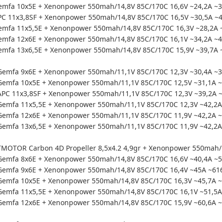
mfa 10x5E + Xenonpower 550mah/14,8V 85C/170C 16,6V ~24,2A ~3
 11x3,8SF + Xenonpower 550mah/14,8V 85C/170C 16,5V ~30,5A ~4
mfa 11x5,5E + Xenonpower 550mah/14,8V 85C/170C 16,3V ~28,2A 
mfa 12x6E + Xenonpower 550mah/14,8V 85C/170C 16,1V ~34,2A ~4
fa 13x6,5E + Xenonpower 550mah/14,8V 85C/170C 15,9V ~39,7A ~
emfa 9x6E + Xenonpower 550mah/11,1V 85C/170C 12,3V ~30,4A ~3
emfa 10x5E + Xenonpower 550mah/11,1V 85C/170C 12,5V ~31,1A ~
PC 11x3,8SF + Xenonpower 550mah/11,1V 85C/170C 12,3V ~39,2A 
mfa 11x5,5E + Xenonpower 550mah/11,1V 85C/170C 12,3V ~42,2A 
emfa 12x6E + Xenonpower 550mah/11,1V 85C/170C 11,9V ~42,2A ~
mfa 13x6,5E + Xenonpower 550mah/11,1V 85C/170C 11,9V ~42,2A 
OTOR Carbon 4D Propeller 8,5x4.2 4,9gr + Xenonpower 550mah/14
emfa 8x6E + Xenonpower 550mah/14,8V 85C/170C 16,6V ~40,4A ~5
emfa 9x6E + Xenonpower 550mah/14,8V 85C/170C 16,4V ~45A ~616
emfa 10x5E + Xenonpower 550mah/14,8V 85C/170C 16,3V ~45,7A ~
emfa 11x5,5E + Xenonpower 550mah/14,8V 85C/170C 16,1V ~51,5A
emfa 12x6E + Xenonpower 550mah/14,8V 85C/170C 15,9V ~60,6A ~