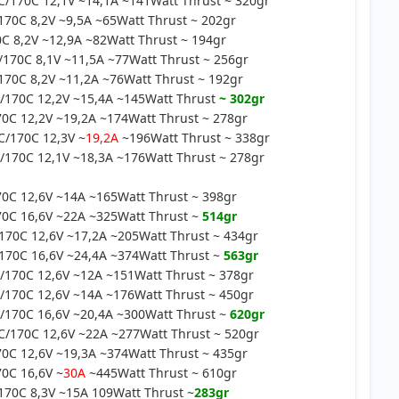
/170C 12,1V ~14,1A ~141Watt Thrust ~ 320gr
0C 8,2V ~9,5A ~65Watt Thrust ~ 202gr
 8,2V ~12,9A ~82Watt Thrust ~ 194gr
70C 8,1V ~11,5A ~77Watt Thrust ~ 256gr
0C 8,2V ~11,2A ~76Watt Thrust ~ 192gr
170C 12,2V ~15,4A ~145Watt Thrust
~ 302gr
C 12,2V ~19,2A ~174Watt Thrust ~ 278gr
/170C 12,3V ~
19,2A
~196Watt Thrust ~ 338gr
70C 12,1V ~18,3A ~176Watt Thrust ~ 278gr
C 12,6V ~14A ~165Watt Thrust ~ 398gr
0C 16,6V ~22A ~325Watt Thrust ~
514gr
0C 12,6V ~17,2A ~205Watt Thrust ~ 434gr
70C 16,6V ~24,4A ~374Watt Thrust ~
563gr
170C 12,6V ~12A ~151Watt Thrust ~ 378gr
170C 12,6V ~14A ~176Watt Thrust ~ 450gr
170C 16,6V ~20,4A ~300Watt Thrust ~
620gr
/170C 12,6V ~22A ~277Watt Thrust ~ 520gr
C 12,6V ~19,3A ~374Watt Thrust ~ 435gr
0C 16,6V ~
30A
~445Watt Thrust ~ 610gr
70C 8,3V ~15A 109Watt Thrust ~
283gr