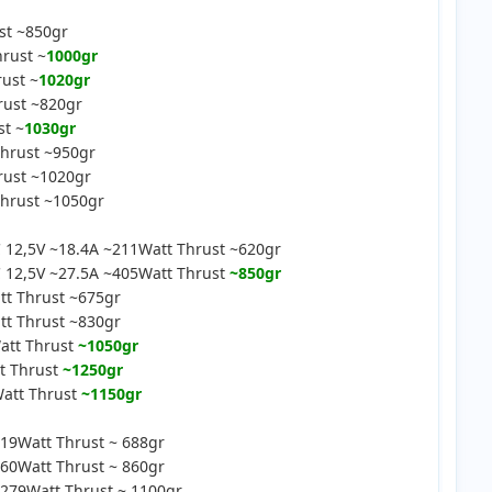
st ~850gr
rust ~
1000gr
ust ~
1020gr
rust ~820gr
st ~
1030gr
hrust ~950gr
rust ~1020gr
hrust ~1050gr
12,5V ~18.4A ~211Watt Thrust ~620gr
12,5V ~27.5A ~405Watt Thrust
~850gr
t Thrust ~675gr
t Thrust ~830gr
att Thrust
~1050gr
t Thrust
~1250gr
att Thrust
~1150gr
19Watt Thrust ~ 688gr
60Watt Thrust ~ 860gr
279Watt Thrust ~ 1100gr