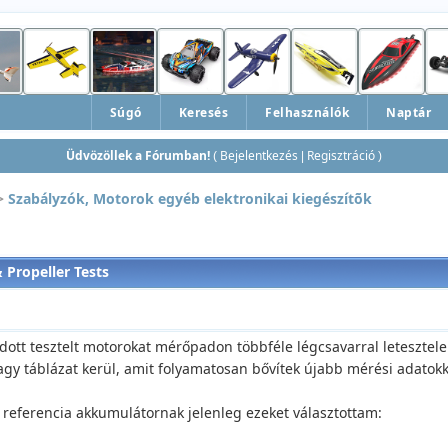
Súgó
Keresés
Felhasználók
Naptár
Üdvözöllek a Fórumban!
Bejelentkezés
Regisztráció
(
|
)
>
Szabályzók, Motorok egyéb elektronikai kiegészítõk
 Propeller Tests
adott tesztelt motorokat mérőpadon többféle légcsavarral letesztele
agy táblázat kerül, amit folyamatosan bővítek újabb mérési adatokk
, referencia akkumulátornak jelenleg ezeket választottam: