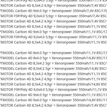
OTOR F3P/Poly 4D 9,0x4.0 5,9gr + Xenonpower 350mah/11,1V 85C
OTOR Carbon 4D 8,5x4.2 4,9gr + Xenonpower 350mah/7,4V 85C/17
TMODEL Carbon 4D 9x4.0 5gr + Xenonpower 350mah/7,4V 85C/170C
OTOR F3P/Poly 4D 9,0x4.0 5,9gr + Xenonpower 350mah/7,4V 85C/1
OTOR Carbon 4D 8,5x4.2 4,9gr + Xenonpower 350mah/7,4V 85C/17
MOTOR Carbon 4D 8,5x4.2 4,9gr + Xenonpower 350mah/11,1V 85C/
TMODEL Carbon 4D 9x4.0 5gr + Xenonpower 350mah/11,1V 85C/170
OTOR F3P/Poly 4D 9,0x4.0 5,9gr + Xenonpower 350mah/11,1V 85C
OTOR Carbon 4D 8,5x4.2 4,9gr + Xenonpower 350mah/11,1V 85C/1
TMODEL Carbon 4D 8x4.0 5gr + Xenonpower 550mah/11,1V 85C/170
TMODEL Carbon 4D 8x4.0 5gr + Xenonpower 550mah/14,8V 85C/17
MODEL Carbon 4D 8,5x4.2 5gr + Xenonpower 550mah/11,1V 85C/17
TMODEL Carbon 4D 8,5x4.2 5gr + Xenonpower 550mah/14,8V 85C/1
MOTOR Carbon 4D 8,5x4.2 4,9gr + Xenonpower 350mah/11,1V 85C/
MOTOR Carbon 4D 8,5x4.2 4,9gr + Xenonpower 550mah/11,1V 85C/
MOTOR Carbon 4D 8,5x4.2 4,9gr + Xenonpower 550mah/14,8V 85C/
OTOR F3P/Poly 4D 9,0x4.0 5,9gr + Xenonpower 550mah/11,1V 85C
TMODEL Carbon 4D 9x4.0 5gr + Xenonpower 550mah/11,1V 85C/170
TMODEL Carbon 4D 9x4.0 5gr + Xenonpower 550mah/14,8V 85C/17
MOTOR Carbon 4D 8,5x4.2 4,9gr + Xenonpower 350mah/7,4V 85C/1