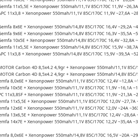
emfa 11x5,5E + Xenonpower 550mah/11,1V 85C/170C 11,9V ~26,3A
PC 11x3,8 + Xenonpower 550mah/11,1V 85C/170C 11,9V ~27,6A ~2
emfa 8x6E + Xenonpower 550mah/14,8V 85C/170C 16,4V ~29,2A ~4
emfa 9x6E + Xenonpower 550mah/14,8V 85C/170C 16,3V ~35,5A ~5
emfa 10x5E + Xenonpower 550mah/14,8V 85C/170C 16,4V ~32,8A ~
emfa 11x5,5E + Xenonpower 550mah/14,8V 85C/170C 15,9V ~38,7A
PC 11x3,8 + Xenonpower 550mah/14,8V 85C/170C 15,9V ~39,5A ~5
TOR Carbon 4D 8,5x4.2 4,9gr + Xenonpower 550mah/11,1V 85C/17
TOR Carbon 4D 8,5x4.2 4,9gr + Xenonpower 550mah/14,8V 85C/17
fa 8,0x6E + Xenonpower 550mah/11,1V 85C/170C 12,4V ~12,8A ~1
mfa 10x5E + Xenonpower 550mah/11,1V 85C/170C 11,9V ~16,1A ~1
 11x3,8SF + Xenonpower 550mah/11,1V 85C/170C 11,9V ~21,3A ~2
fa 11x5,5E + Xenonpower 550mah/11,1V 85C/170C 12,0V ~27,7A ~
mfa 12x6E + Xenonpower 550mah/11,1V 85C/170C 12,0V ~24A ~363
mfa 13x6,5E + Xenonpower 550mah/11,1V 85C/170C 12,4V ~28,6A 
mfa 14x7E + Xenonpower 550mah/11,1V 85C/170C 12,2V ~35,4A ~3
mfa 8,0x6E + Xenonpower 550mah/14,8V 85C/170C 16,5V ~20A ~29