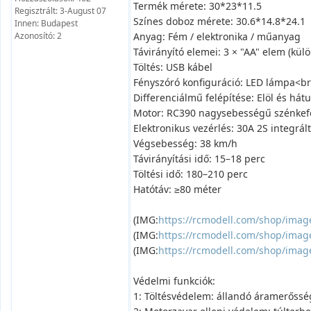
Termék mérete: 30*23*11.5
Regisztrált: 3-August 07
Színes doboz mérete: 30.6*14.8*24.1
Innen: Budapest
Azonosító: 2
Anyag: Fém / elektronika / műanyag
Távirányító elemei: 3 × "AA" elem (kü
Töltés: USB kábel
Fényszóró konfiguráció: LED lámpa<b
Differenciálmű felépítése: Elöl és há
Motor: RC390 nagysebességű szénkef
Elektronikus vezérlés: 30A 2S integrált
Végsebesség: 38 km/h
Távirányítási idő: 15–18 perc
Töltési idő: 180–210 perc
Hatótáv: ≥80 méter
(IMG:
https://rcmodell.com/shop/image
(IMG:
https://rcmodell.com/shop/image
(IMG:
https://rcmodell.com/shop/image
Védelmi funkciók:
1: Töltésvédelem: állandó áramerősségű