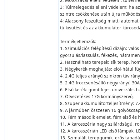
2: Motorzavar elleni védelem: túlterhe
3: Túlmelegedés elleni védelem: ha az
szintre csökkenése után újra működés
4: Alacsony feszültség miatti automat
túlkisütést és az akkumulátor károsod
Termékjellemzők:
1. Szimulációs felépítésű dizájn: va
gyorsulás/lassulás, fékezés, hátramen
2. Használható terepek: sík terep, homo
3. Négykerék-meghajtás: elöl-hátul fü
4. 2.4G teljes arányú szinkron távirán
5. 2.4G fröccsenésálló négyirányú 30A
6. Első kerék: gömbfejes univerzális h
7. Ötvezetékes 17G kormányszervó;
8. Szuper akkumulátorteljesítmény: 7.4
9. A járműben összesen 16 golyóscsap
10. Fém második emelet, fém első és h
11. A karosszéria nagy szilárdságú, ro
12. A karosszérián LED első lámpák, L
13. Szimulált terepgumik, erős tapadá