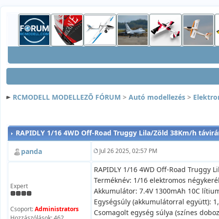
RCMODELL MODELLEZÕ FÓRUM
>
Autó modellezés
>
Elektr
RAPIDLY 1/16 4WD Off-Road Truggy Lila/Zöld 38Km/h távirá
panda
Jul 26 2025, 02:57 PM
RAPIDLY 1/16 4WD Off-Road Truggy Lil
Terméknév: 1/16 elektromos négykerék
Expert
Akkumulátor: 7.4V 1300mAh 10C lítium
Egységsúly (akkumulátorral együtt): 1
Csoport:
Administrators
Csomagolt egység súlya (színes dobozz
Hozzászólások: 462