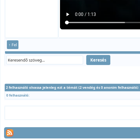
↑ Fel
2 felhasználó olvassa jelenleg ezt a témát (2 vendég és 0 anonim felhasználó)
0 felhasználó: