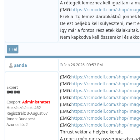
A rétegelt lemezhez kell igazítani a m
(IMG:
https://rcmodell.com/shop/imag
Ezek a rtg lemez darabkákból jönnek k
De ezt beljebb kell sülyeszteni, mert 
Így már a fontos részletek kialakultak.
Nem kapkodva kell összerakni és akko
↑ Fel
panda
Feb 26 2026, 09:53 PM
(IMG:
https://rcmodell.com/shop/imag
(IMG:
https://rcmodell.com/shop/imag
Expert
(IMG:
https://rcmodell.com/shop/imag
(IMG:
https://rcmodell.com/shop/imag
Csoport:
Administrators
(IMG:
https://rcmodell.com/shop/imag
Hozzászólások: 462
(IMG:
https://rcmodell.com/shop/imag
Regisztrált: 3-August 07
(IMG:
https://rcmodell.com/shop/imag
Innen: Budapest
Azonosító: 2
(IMG:
https://rcmodell.com/shop/imag
Thrust vektor a helyére került.
A repcsi még nincs összeragasztva az