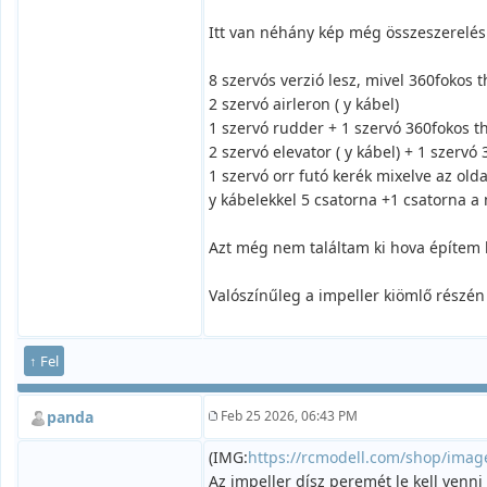
Itt van néhány kép még összeszerelés 
8 szervós verzió lesz, mivel 360fokos t
2 szervó airleron ( y kábel)
1 szervó rudder + 1 szervó 360fokos t
2 szervó elevator ( y kábel) + 1 szervó
1 szervó orr futó kerék mixelve az old
y kábelekkel 5 csatorna +1 csatorna a
Azt még nem találtam ki hova építem b
Valószínűleg a impeller kiömlő részén
↑ Fel
panda
Feb 25 2026, 06:43 PM
(IMG:
https://rcmodell.com/shop/imag
Az impeller dísz peremét le kell venn