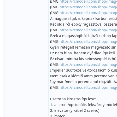
(IMG:
https://rcmodell.com/shop/imag
(IMG:
https://rcmodell.com/shop/imag
(IMG:
https://rcmodell.com/shop/imag
A maggasságik is kapnak karbon erősít
Két oldalról epoxy ragasztóval össze
(IMG:
https://rcmodell.com/shop/imag
Ezek a magasságiból kijövő carbon lap
(IMG:
https://rcmodell.com/shop/imag
Gyári rétegelt lemezen megvezető sín 
Ez nem hiba, hanem gyárilag így kell.
Ez olyan mintha kis sebességnél is h
(IMG:
https://rcmodell.com/shop/imag
Impeller 360fokos vektoros kiömlő kül
Nem csak a kiömlő 4mm pereme van 
Így már 9mm a perem ahol rögzült. Az
(IMG:
https://rcmodell.com/shop/imag
Csatorna kiosztás így lesz:
1. aileron /opcionális fékszárny mix l
2. elevator (y kábel 2 szervó)
3. motor