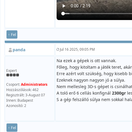
↑ Fel
panda
Jul 16 2025, 09:05 PM
Na ezek a gépek is ott vannak.
Főleg, hogy kitoltam a játék teret, aká
Expert
Erre azért volt szükség, hogy kisebb
Ezeknek nagyon nagyon jó a súlya.
Csoport:
Administrators
Nem mellesleg 3D-s gépet is csinálha
Hozzászólások: 462
A toló erő 6 cellás konfignál
2300gr
les
Regisztrált: 3-August 07
S a gép felszálló súlya nem sokkal h
Innen: Budapest
Azonosító: 2
↑ Fel