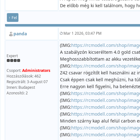
De előbb még ki kell találnom, hogy h
↑ Fel
panda
Mar 1 2026, 03:47 PM
(IMG:
https://rcmodell.com/shop/imag
A szabályzón kicseréltem 4.0 gold csat
Expert
Meghosszabbítottam az akku vezetéke
(IMG:
https://rcmodell.com/shop/imag
Csoport:
Administrators
Z42 csavar rögzítőt kell használni az 
Hozzászólások: 462
Csak éppen csak kell meghúzni, ha túl
Regisztrált: 3-August 07
Erre nagyon kell figyelni, ha belenézte
Innen: Budapest
Azonosító: 2
(IMG:
https://rcmodell.com/shop/imag
(IMG:
https://rcmodell.com/shop/imag
(IMG:
https://rcmodell.com/shop/imag
(IMG:
https://rcmodell.com/shop/imag
Minden szárny kap alul felül carbon e
(IMG:
https://rcmodell.com/shop/imag
(IMG:
https://rcmodell.com/shop/imag