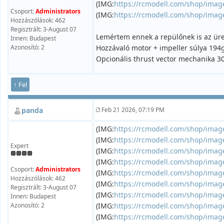
(IMG:
https://rcmodell.com/shop/imag
Csoport:
Administrators
(IMG:
https://rcmodell.com/shop/imag
Hozzászólások: 462
Regisztrált: 3-August 07
Lemértem ennek a repülőnek is az üre
Innen: Budapest
Azonosító: 2
Hozzávaló motor + impeller súlya 194g
Opcionális thrust vector mechanika 30
↑ Fel
panda
Feb 21 2026, 07:19 PM
(IMG:
https://rcmodell.com/shop/imag
(IMG:
https://rcmodell.com/shop/imag
Expert
(IMG:
https://rcmodell.com/shop/imag
(IMG:
https://rcmodell.com/shop/imag
Csoport:
Administrators
(IMG:
https://rcmodell.com/shop/imag
Hozzászólások: 462
(IMG:
https://rcmodell.com/shop/imag
Regisztrált: 3-August 07
(IMG:
https://rcmodell.com/shop/imag
Innen: Budapest
Azonosító: 2
(IMG:
https://rcmodell.com/shop/imag
(IMG:
https://rcmodell.com/shop/imag