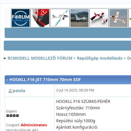
RCMODELL MODELLEZÕ FÓRUM
>
Repülõgép modellezés
>
D
HOOKLL F16 JET 710mm 70mm EDF
panda
Jul 16 2025, 08:59 PM
HOOKLL F16 SZÜRKE/FEHÉR
Szárnyfesztáv: 710mm
Expert
Hossz:1050mm
Repülési súly:1000g
Csoport:
Administrators
Ajánlott konfiguráció:
Hozzászólások: 462