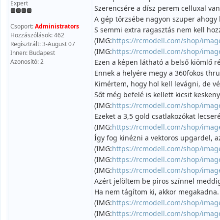
Expert
Szerencsére a dísz perem celluxal van
A gép törzsébe nagyon szuper ahogy ki
Csoport:
Administrators
S semmi extra ragasztás nem kell hoz
Hozzászólások: 462
(IMG:
https://rcmodell.com/shop/imag
Regisztrált: 3-August 07
(IMG:
https://rcmodell.com/shop/imag
Innen: Budapest
Azonosító: 2
Ezen a képen látható a belső kiömlő ré
Ennek a helyére megy a 360fokos thru
Kimértem, hogy hol kell levágni, de vég
Sőt még befelé is kellett kicsit keske
(IMG:
https://rcmodell.com/shop/imag
Ezeket a 3,5 gold csatlakozókat lecse
(IMG:
https://rcmodell.com/shop/imag
Így fog kinézni a vektoros upgardel, 
(IMG:
https://rcmodell.com/shop/imag
(IMG:
https://rcmodell.com/shop/imag
(IMG:
https://rcmodell.com/shop/imag
Azért jelöltem be piros színnel meddi
Ha nem tágítom ki, akkor megakadna.
(IMG:
https://rcmodell.com/shop/imag
(IMG:
https://rcmodell.com/shop/imag