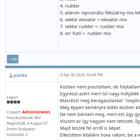
4. rudder
5. aileron /opcionális fékszárny mix l
6. vektor elevator <-elevator mix
7. vektor rudder <- rudder mix
8. orr futó <- rudder mix
↑ Fel
panda
Apr 30 2026, 03:49 PM
Közben nem posztoltam, de folytattam 
Egyrészt azért mert túl nagy holtjáték
Expert
Másrészt meg beragasztáskor "majdne
Még éppen keményre kötés közben kitu
Csoport:
Administrators
De nem bántam meg, mert ezt úgy gyár
Hozzászólások: 462
Viszont ez így nagyon nem tetszett. Í
Regisztrált: 3-August 07
Majd teszek fel erről is képet.
Innen: Budapest
Azonosító: 2
Elkezdtem kitalálni hova rakom, be a 