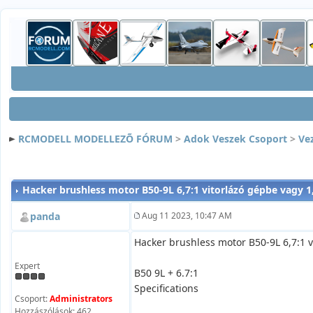
RCMODELL MODELLEZÕ FÓRUM
>
Adok Veszek Csoport
>
Ve
Hacker brushless motor B50-9L 6,7:1 vitorlázó gépbe vagy 
panda
Aug 11 2023, 10:47 AM
Hacker brushless motor B50-9L 6,7:1 
Expert
B50 9L + 6.7:1
Specifications
Csoport:
Administrators
Hozzászólások: 462