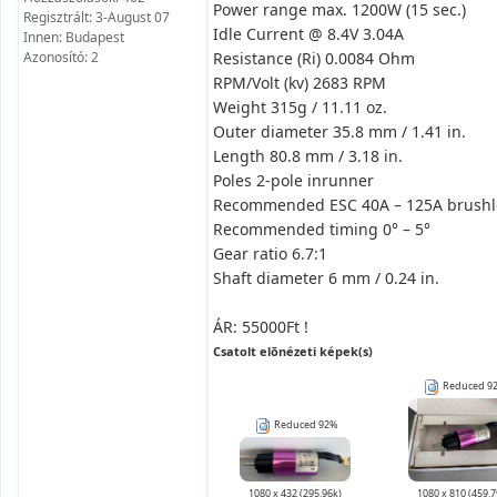
Power range max. 1200W (15 sec.)
Regisztrált: 3-August 07
Idle Current @ 8.4V 3.04A
Innen: Budapest
Azonosító: 2
Resistance (Ri) 0.0084 Ohm
RPM/Volt (kv) 2683 RPM
Weight 315g / 11.11 oz.
Outer diameter 35.8 mm / 1.41 in.
Length 80.8 mm / 3.18 in.
Poles 2-pole inrunner
Recommended ESC 40A – 125A brushl
Recommended timing 0° – 5°
Gear ratio 6.7:1
Shaft diameter 6 mm / 0.24 in.
ÁR: 55000Ft !
Csatolt elõnézeti képek(s)
Reduced 9
Reduced 92%
1080 x 432 (295.96k)
1080 x 810 (459.7