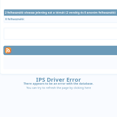
2 felhasználó olvassa jelenleg ezt a témát (2 vendég és 0 anonim felhasználó)
0 felhasználó:
IPS Driver Error
There appears to be an error with the database.
You can try to refresh the page by clicking
here