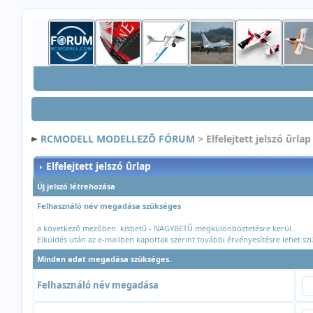
RCMODELL MODELLEZÕ FÓRUM
> Elfelejtett jelszó ûrlap
Elfelejtett jelszó ûrlap
Új jelszó létrehozása
Felhasználó név megadása szükséges
a következõ mezõben. kisbetû - NAGYBETÛ megkülönböztetésre kerül.
Elküldés után az e-mailben kapottak szerint további érvényesítésre lehet sz
Minden adat megadása szükséges.
Felhasználó név megadása