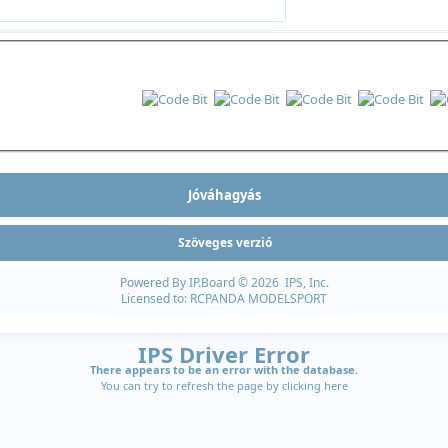
Szöveges verzió
Powered By
IP.Board
© 2026
IPS, Inc
.
Licensed to: RCPANDA MODELSPORT
IPS Driver Error
There appears to be an error with the database.
You can try to refresh the page by clicking
here