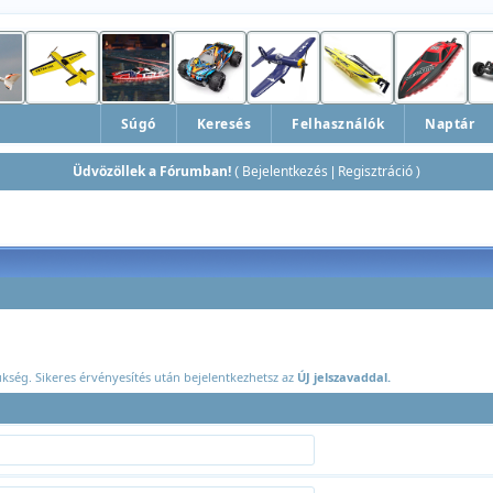
Súgó
Keresés
Felhasználók
Naptár
Üdvözöllek a Fórumban!
Bejelentkezés
Regisztráció
(
|
)
ükség. Sikeres érvényesítés után bejelentkezhetsz az
ÚJ jelszavaddal.