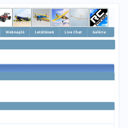
Webnapló
Letöltések
Live Chat
Galéria