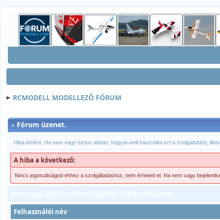
RCMODELL MODELLEZÕ FÓRUM
Fórum üzenet.
Hiba történt. Ha nem vagy biztos abban, hogyan kell használni ezt a szolgáltatást, ille
A hiba a következõ:
Nincs jogosultságod ehhez a szolgáltatáshoz, nem érheted el. Ha nem vagy bejelentk
Nem vagy bejelentkezve! Lejjebb bejelentkezhetsz.
Felhasználói név