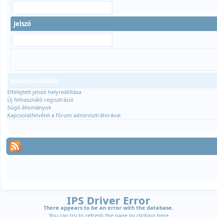
Jelszó
Hasznos linkek
Elfelejtett jelszó helyreállítása
Új felhasználó regisztráció
Súgó állományok
Kapcsolatfelvétel a fórum adminisztrátorával
IPS Driver Error
There appears to be an error with the database.
You can try to refresh the page by clicking
here