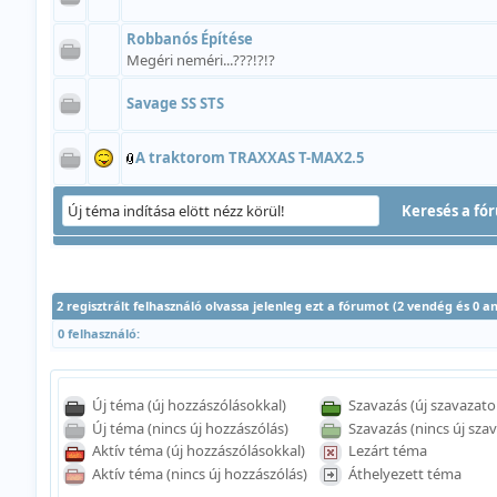
Robbanós Építése
Megéri neméri...???!?!?
Savage SS STS
A traktorom TRAXXAS T-MAX2.5
2 regisztrált felhasználó olvassa jelenleg ezt a fórumot (2 vendég és 0 
0 felhasználó:
Új téma (új hozzászólásokkal)
Szavazás (új szavazato
Új téma (nincs új hozzászólás)
Szavazás (nincs új szav
Aktív téma (új hozzászólásokkal)
Lezárt téma
Aktív téma (nincs új hozzászólás)
Áthelyezett téma