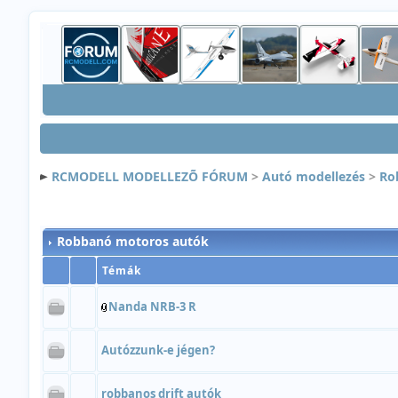
RCMODELL MODELLEZÕ FÓRUM
>
Autó modellezés
>
Ro
Robbanó motoros autók
Témák
Nanda NRB-3 R
Autózzunk-e jégen?
robbanos drift autók