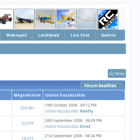
Webnapló
Letöltések
Live Chat
Galéria
Új Téma
Fórum beallítás
Megtekintve
Utolsó hozzászólás
19th October 2008 - 09:12 PM
329,081
Utolsó hozzászólás:
Reddly
24th September 2008 - 06:09 PM
22,079
Utolsó hozzászólás:
DiveZ
21st September 2008 - 08:34 PM
19,277