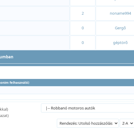
2
noname994
0
Gergõ
0
géptörõ
anonim felhasználó)
kkal)
azat)