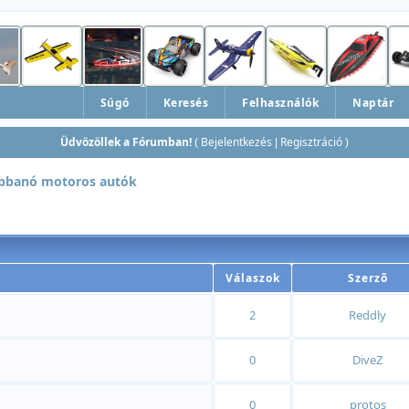
Súgó
Keresés
Felhasználók
Naptár
Üdvözöllek a Fórumban!
Bejelentkezés
Regisztráció
(
|
)
bbanó motoros autók
Válaszok
Szerzõ
2
Reddly
0
DiveZ
0
protos