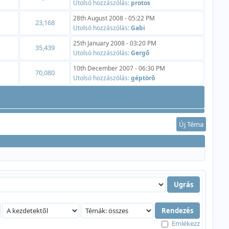
Utolsó hozzászólás:
protos
28th August 2008 - 05:22 PM
23,168
Utolsó hozzászólás:
Gabi
25th January 2008 - 03:20 PM
35,439
Utolsó hozzászólás:
Gergõ
10th December 2007 - 06:30 PM
70,080
Utolsó hozzászólás:
géptörõ
Új Téma
Emlékezz