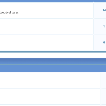
14
tségével teszi.
1
6