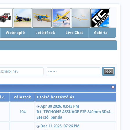
Webnapló
Letöltések
Live Chat
Galéria
ák
Válaszok
Utolsó hozzászólás
Apr 30 2026, 03:43 PM
194
Itt:
TECHONE ASSUAGE-F3P 840mm 3D/4...
Szerzõ:
panda
Dec 11 2025, 07:26 PM