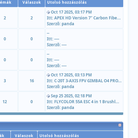
Témák
Válaszok
Utolsó hozzászólás
Oct 17 2025, 03:17 PM
2
2
Itt:
APEX HD Version 7" Carbon Fibe...
Szerzõ:
panda
--
0
0
Itt:
----
Szerzõ:
----
--
0
0
Itt:
----
Szerzõ:
----
Oct 17 2025, 03:13 PM
3
16
Itt:
C-20T 3-AXIS FPV GIMBAL O4 PRO...
Szerzõ:
panda
Sep 25 2025, 02:18 PM
12
0
Itt:
FLYCOLOR 55A ESC 4 in 1 Brushl...
Szerzõ:
panda
ák
Válaszok
Utolsó hozzászólás