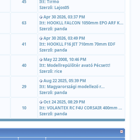
45
Itt:
Tirmo
Szerzõ:
Lajos05
Apr 30 2026, 03:37 PM
63
Itt:
HOOKLL FALCON 1050mm EPO ARF K...
Szerzõ:
panda
Apr 30 2026, 03:49 PM
41
Itt:
HOOKLL F16 JET 710mm 70mm EDF
Szerzõ:
panda
May 22 2008, 10:46 PM
40
Itt:
Modellrepülõtér avató Pécsett!
Szerzõ:
rice
Aug 22 2025, 05:39 PM
29
Itt:
Magyarországi modellező r...
Szerzõ:
panda
Oct 24 2025, 08:29 PM
10
Itt:
VOLANTEX RC F4U CORSAIR 400mm ...
Szerzõ:
panda