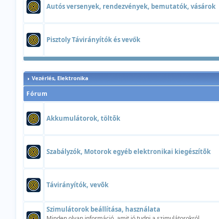
Autós versenyek, rendezvények, bemutatók, vásárok
Pisztoly Távirányítók és vevők
Vezérlés, Elektronika
Fórum
Akkumulátorok, töltõk
Szabályzók, Motorok egyéb elektronikai kiegészítõk
Távirányítók, vevõk
Szimulátorok beállítása, használata
Minden olyan információ, amit jó tudni a szimulátorokról