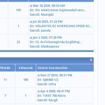
Mar 26 2026, 09:53 AM
155
Itt:
Rtr elektromos hajómodell vers...
Szerzõ:
Maxigáz
Jul 26 2025, 01:23 PM
1
Itt:
VOLANTEX RC HURRICANE SPEED RC...
Szerzõ:
panda
Jan 2 2026, 07:26 PM
22
Itt:
F2, és F4 kategóriás és gõzhaj...
Szerzõ:
blaskojanos
Témák
Válaszok
Utolsó hozzászólás
Nov 27 2010, 09:51 PM
11
198
Itt:
SJM400 1/2
Szerzõ:
infra
Apr 4 2008, 08:41 PM
7
1
Itt:
T-REX 700 Nitro
Szerzõ:
Gergõ