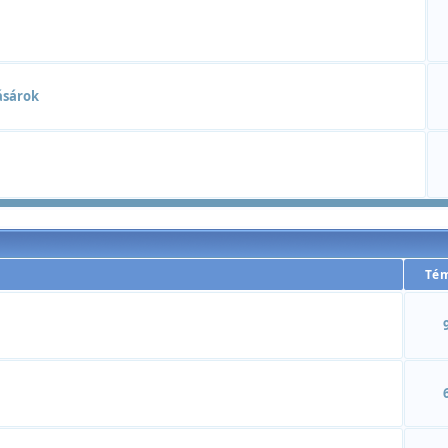
ásárok
Té