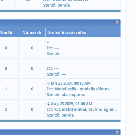
Szerzõ:
panda
Témák
Válaszok
Utolsó hozzászólás
--
0
0
Itt:
----
Szerzõ:
----
--
0
0
Itt:
----
Szerzõ:
----
Jan 23 2024, 08:13 AM
1
0
Itt:
Modellezõk - modellezõknek
Szerzõ:
blaskojanos
Aug 23 2025, 01:06 AM
2
0
Itt:
R/C elektronikai, technológiai...
Szerzõ:
panda