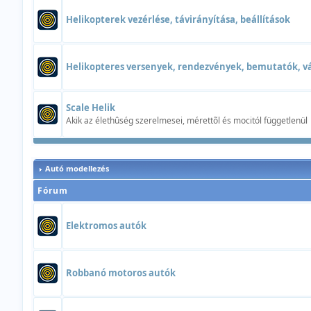
Helikopterek vezérlése, távirányítása, beállítások
Helikopteres versenyek, rendezvények, bemutatók, v
Scale Helik
Akik az élethûség szerelmesei, mérettõl és mocitól függetlenül
Autó modellezés
Fórum
Elektromos autók
Robbanó motoros autók