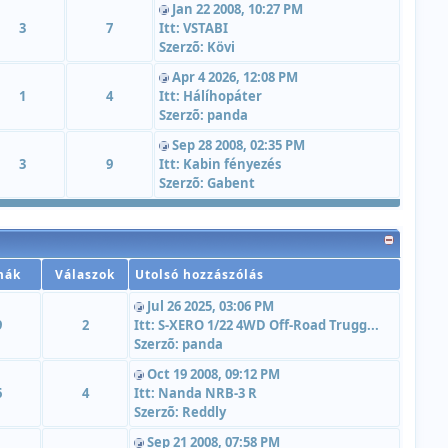
Jan 22 2008, 10:27 PM
3
7
Itt:
VSTABI
Szerzõ:
Kövi
Apr 4 2026, 12:08 PM
1
4
Itt:
Hálíhopáter
Szerzõ:
panda
Sep 28 2008, 02:35 PM
3
9
Itt:
Kabin fényezés
Szerzõ:
Gabent
mák
Válaszok
Utolsó hozzászólás
Jul 26 2025, 03:06 PM
9
2
Itt:
S-XERO 1/22 4WD Off-Road Trugg...
Szerzõ:
panda
Oct 19 2008, 09:12 PM
6
4
Itt:
Nanda NRB-3 R
Szerzõ:
Reddly
Sep 21 2008, 07:58 PM