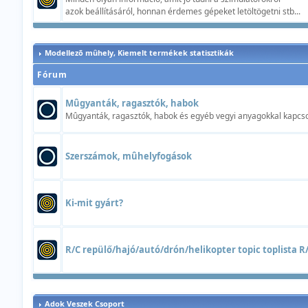
azok beállításáról, honnan érdemes gépeket letöltögetni stb...
Modellezõ mûhely, Kiemelt termékek statisztikák
Fórum
Mûgyanták, ragasztók, habok
Mûgyanták, ragasztók, habok és egyéb vegyi anyagokkal kapcsol
Szerszámok, mûhelyfogások
Ki-mit gyárt?
R/C repülő/hajó/autó/drón/helikopter topic toplista R/C
Adok Veszek Csoport