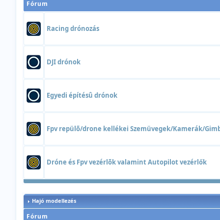
Fórum
Racing drónozás
DJI drónok
Egyedi építésû drónok
Fpv repülõ/drone kellékei Szemüvegek/Kamerák/Gim
Dróne és Fpv vezérlõk valamint Autopilot vezérlők
Hajó modellezés
Fórum