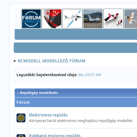
RCMODELL MODELLEZÕ FÓRUM
Legutóbbi bejelentkezésed ideje:
Ma, 05:07 AM
Repülõgép modellezés
Fórum
Elektromos repülés
Környezet barát elektromos meghajtású repülõgép modellek
Robbanó motoros repülés