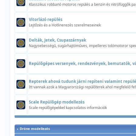
Klasszikus robbanó motoros repülés a benzin és nitrófüggõk p
Vitorlázó repülés
Lejtõzés és a Hotlinerezés szerelmeseinek
Delták, Jetek, Csupaszárnyak
Nagysebességû, sugárhajtómûves, impelleres tolómotoror spe
Repülõgépes versenyek, rendezvények, bemutatók, v
Repterek ahová tudunk járni repíteni valamint repülé
Itt vannak azok a Magyarországi repülőterek ahol megfelelő fel
Scale Repülõgép modellezés
Scale repülõgépekkel kapcsolatos információk
Dróne modellezés