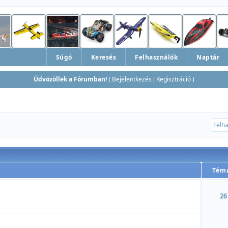
Súgó
Keresés
Felhasználók
Naptár
Üdvözöllek a Fórumban!
Bejelentkezés
Regisztráció
(
|
)
Tém
26