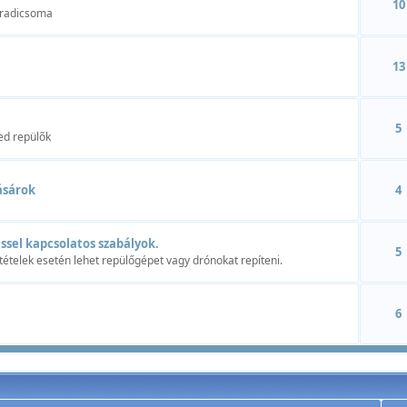
10
aradicsoma
13
5
ed repülõk
ásárok
4
ssel kapcsolatos szabályok.
5
tételek esetén lehet repülőgépet vagy drónokat repíteni.
6