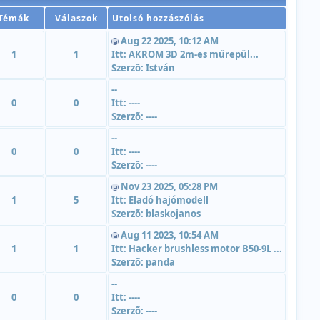
Témák
Válaszok
Utolsó hozzászólás
Aug 22 2025, 10:12 AM
1
1
Itt:
AKROM 3D 2m-es műrepül...
Szerzõ:
István
--
0
0
Itt:
----
Szerzõ:
----
--
0
0
Itt:
----
Szerzõ:
----
Nov 23 2025, 05:28 PM
1
5
Itt:
Eladó hajómodell
Szerzõ:
blaskojanos
Aug 11 2023, 10:54 AM
1
1
Itt:
Hacker brushless motor B50-9L ...
Szerzõ:
panda
--
0
0
Itt:
----
Szerzõ:
----