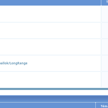
ballok/LongRange
Tém