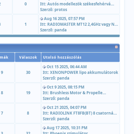
2
0
Itt:
Autós modellezök székesfehérvá...
Szerzõ:
protos
Aug 16 2025, 07:57 PM
3
1
Itt:
RADIOMASTER MT12 2,4GHz vagy N...
Szerzõ:
panda
émák
Válaszok
Utolsó hozzászólás
Oct 15 2025, 06:44 AM
9
30
Itt:
XENONPOWER lipo akkumulátorok
Szerzõ:
panda
Oct 9 2025, 08:15 PM
8
19
Itt:
Brushless Motor & Propelle...
Szerzõ:
panda
Oct 21 2025, 04:07 PM
7
8
Itt:
RADIOLINK FT8FB(BT) 8 csatorná...
Szerzõ:
panda
Aug 17 2025, 10:31 PM
3
32
Itt:
Phoenix szimulátor