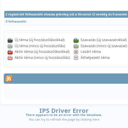
2 regisztrált felhasználó olvassa jelenleg ezt a fórumot (2 vendég és 0 anonim
0 felhasználó:
Új téma (új hozzászólásokkal)
Szavazás (új szavazatokkal)
Új téma (nincs új hozzászólás)
Szavazás (nincs új szavazat)
Aktív téma (új hozzászólásokkal)
Lezárt téma
Aktív téma (nincs új hozzászólás)
Áthelyezett téma
IPS Driver Error
There appears to be an error with the database.
You can try to refresh the page by clicking
here