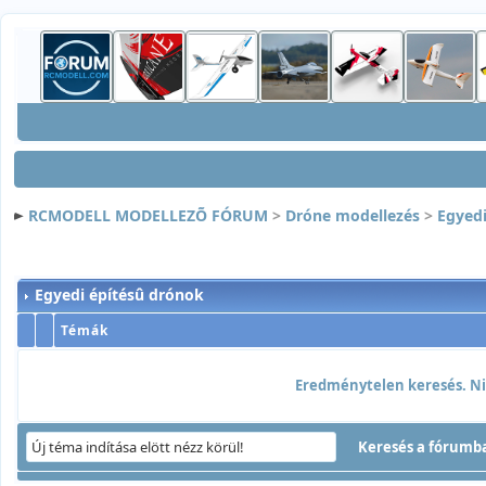
RCMODELL MODELLEZÕ FÓRUM
>
Dróne modellezés
>
Egyedi
Egyedi építésû drónok
Témák
Eredménytelen keresés. Nin