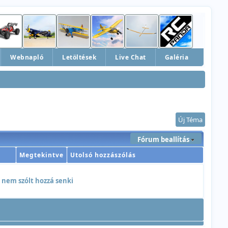
Webnapló
Letöltések
Live Chat
Galéria
Új Téma
Fórum beallítás
Megtekintve
Utolsó hozzászólás
 nem szólt hozzá senki