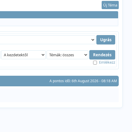
Új Téma
Emlékezz
A pontos idõ: 6th August 2026 - 08:18 AM