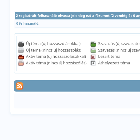
2 regisztrált felhasználó olvassa jelenleg ezt a fórumot (2 vendég és 0 
0 felhasználó:
Új téma (új hozzászólásokkal)
Szavazás (új szavazato
Új téma (nincs új hozzászólás)
Szavazás (nincs új szav
Aktív téma (új hozzászólásokkal)
Lezárt téma
Aktív téma (nincs új hozzászólás)
Áthelyezett téma