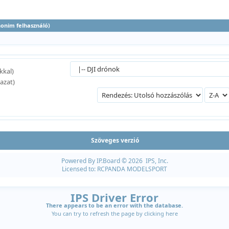
anonim felhasználó)
kkal)
azat)
Szöveges verzió
Powered By
IP.Board
© 2026
IPS, Inc
.
Licensed to: RCPANDA MODELSPORT
IPS Driver Error
There appears to be an error with the database.
You can try to refresh the page by clicking
here