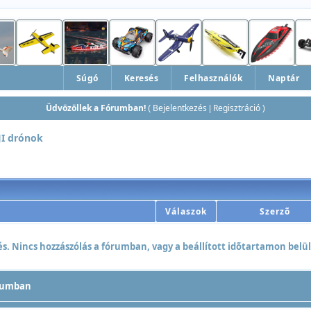
Súgó
Keresés
Felhasználók
Naptár
Üdvözöllek a Fórumban!
Bejelentkezés
Regisztráció
(
|
)
JI drónok
Válaszok
Szerzõ
. Nincs hozzászólás a fórumban, vagy a beállított idõtartamon belül