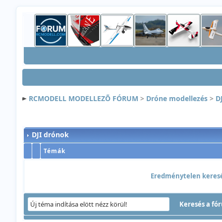
RCMODELL MODELLEZÕ FÓRUM
>
Dróne modellezés
>
D
DJI drónok
Témák
Eredménytelen keresés