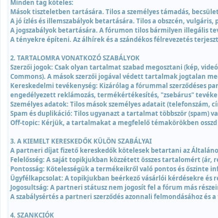
Minden tag köteles:
Mások tiszteletben tartására. Tilos a személyes támadás, becsüle
A jó ízlés és illemszabályok betartására. Tilos a obszcén, vulgár
A jogszabályok betartására. A fórumon tilos bármilyen illegális t
A tényekre építeni. Az álhírek és a szándékos félrevezetés terjeszt
2. TARTALOMRA VONATKOZÓ SZABÁLYOK
Szerzői jogok: Csak olyan tartalmat szabad megosztani (kép, videó
Commons). A mások szerzői jogával védett tartalmak jogtalan meg
Kereskedelmi tevékenység: Kizárólag a fórummal szerződéses part
engedélyezett reklámozás, termékértékesítés, "zsebárus" tevékenys
Személyes adatok: Tilos mások személyes adatait (telefonszám, cí
Spam és duplikáció: Tilos ugyanazt a tartalmat többször (spam) v
Off-topic: Kérjük, a tartalmakat a megfelelő témakörökben ossz
3. A KIEMELT KERESKEDŐK KÜLÖN SZABÁLYAI
A partneri díjat fizető kereskedők kötelesek betartani az Általán
Felelősség: A saját topikjukban közzétett összes tartalomért (ár, r
Pontosság: Kötelességük a termékeikről való pontos és őszinte in
Ügyfélkapcsolat: A topikjukban beérkező vásárlói kérdésekre és r
Jogosultság: A partneri státusz nem jogosít fel a fórum más része
A szabálysértés a partneri szerződés azonnali felmondásához és a 
4. SZANKCIÓK