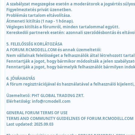
A szabályzat megszegése esetén a moderátorok a jogsértés súlyo
Figyelmeztetés privát üzenetben.
Problémás tartalom eltávolítása.
Átmeneti kitiltás (1 nap - 1 hónap).
Végleges kitiltás a fórumról, minden tartalommal együtt.
Kereskedői partnerek esetén: azonnali szerződésbontás és eltávol
5. FELELŐSSÉG KORLÁTOZÁSA
A FORUM.RCMODELL.COM és annak üzemeltetői:
Nem vállalnak felelősséget a felhasználók által létrehozott tarta
Fenntartják a jogot, hogy bármikor módosítsák a jelen szabályzato
Fenntartják a jogot, hogy bármelyik felhasználót bármilyen indokl
6. JÓVÁHAGYÁS
A fórum regisztrációjával és használatával a felhasználó kijelenti
Üzemeltető: PHT GLOBAL TRADING ZRT.
Elérhetőség: info@rcmodell.com
GENERAL FORUM TERMS OF USE
TERMS AND COMMUNITY GUIDELINES OF FORUM.RCMODELL.COM
Last updated: 2025.09.03