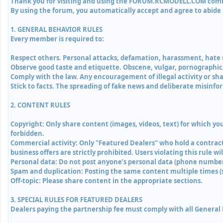
Thank you for visiting and using the FORUM.RCMODELL.COM communi
By using the forum, you automatically accept and agree to abide 
1. GENERAL BEHAVIOR RULES
Every member is required to:
Respect others. Personal attacks, defamation, harassment, hate s
Observe good taste and etiquette. Obscene, vulgar, pornographic, 
Comply with the law. Any encouragement of illegal activity or shar
Stick to facts. The spreading of fake news and deliberate misinfor
2. CONTENT RULES
Copyright: Only share content (images, videos, text) for which you
forbidden.
Commercial activity: Only "Featured Dealers" who hold a contract
business offers are strictly prohibited. Users violating this rule
Personal data: Do not post anyone’s personal data (phone number,
Spam and duplication: Posting the same content multiple times (sp
Off-topic: Please share content in the appropriate sections.
3. SPECIAL RULES FOR FEATURED DEALERS
Dealers paying the partnership fee must comply with all General R