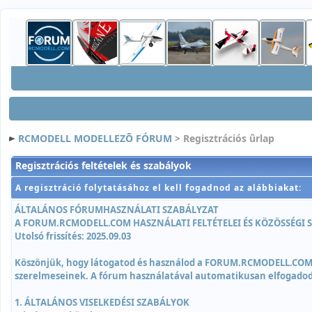
RCMODELL MODELLEZÕ FÓRUM
> Regisztrációs ûrlap
Regisztrációs feltételek és szabályok
A regisztráció folytatásához el kell fogadnod az alábbiakat:
ÁLTALÁNOS FÓRUMHASZNÁLATI SZABÁLYZAT
A FORUM.RCMODELL.COM HASZNÁLATI FELTÉTELEI ÉS KÖZÖSSÉGI 
Utolsó frissítés: 2025.09.03
Köszönjük, hogy látogatod és használod a FORUM.RCMODELL.COM köz
szerelmeseinek. A fórum használatával automatikusan elfogadod é
1. ÁLTALÁNOS VISELKEDÉSI SZABÁLYOK