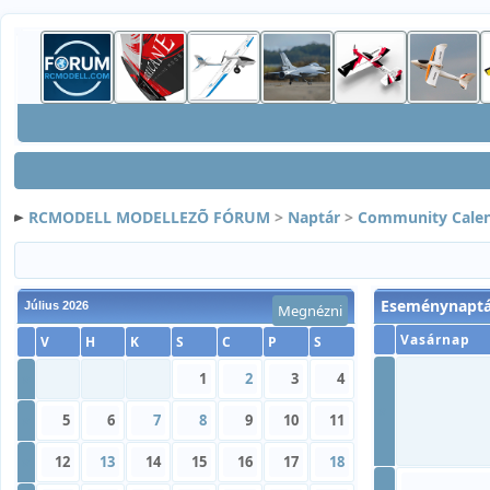
RCMODELL MODELLEZÕ FÓRUM
>
Naptár
>
Community Cale
Eseménynaptá
Július 2026
Megnézni
Vasárnap
V
H
K
S
C
P
S
»
1
2
3
4
»
»
5
6
7
8
9
10
11
»
12
13
14
15
16
17
18