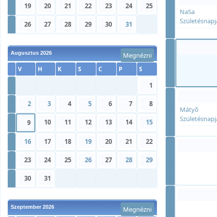
»
19
20
21
22
23
24
25
NaSa
»
Születésnapj
»
26
27
28
29
30
31
Augusztus 2026
Megnézni
»
V
H
K
S
C
P
S
»
1
»
2
3
4
5
6
7
8
Mátyõ
»
Születésnapj
10
11
12
13
14
15
»
9
»
16
17
18
19
20
21
22
»
23
24
25
26
27
28
29
»
»
30
31
Szeptember 2026
Megnézni
»