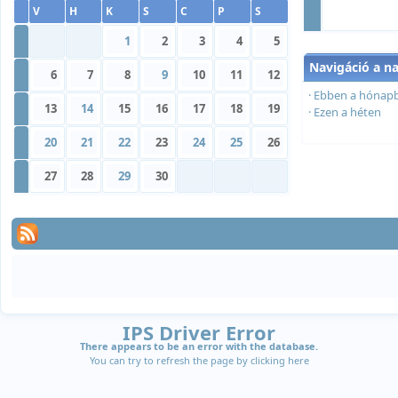
V
H
K
S
C
P
S
»
1
2
3
4
5
Navigáció a n
»
6
7
8
9
10
11
12
·
Ebben a hónap
»
13
14
15
16
17
18
19
·
Ezen a héten
»
20
21
22
23
24
25
26
»
27
28
29
30
IPS Driver Error
There appears to be an error with the database.
You can try to refresh the page by clicking
here