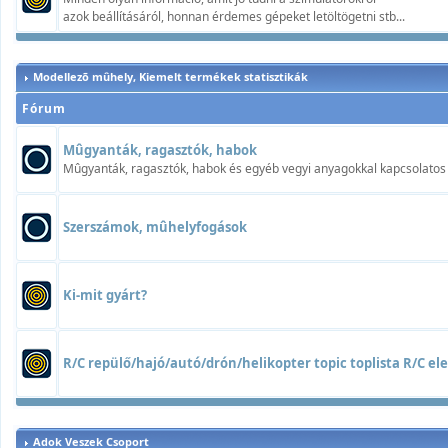
azok beállításáról, honnan érdemes gépeket letöltögetni stb...
Modellezõ mûhely, Kiemelt termékek statisztikák
Fórum
Mûgyanták, ragasztók, habok
Mûgyanták, ragasztók, habok és egyéb vegyi anyagokkal kapcsolatos t
Szerszámok, mûhelyfogások
Ki-mit gyárt?
R/C repülő/hajó/autó/drón/helikopter topic toplista R/C elek
Adok Veszek Csoport