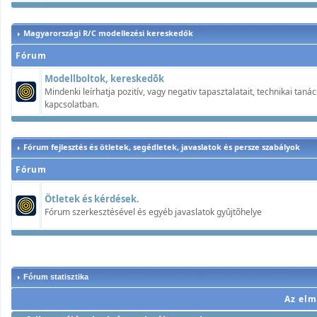
Magyarországi R/C modellezési kereskedők
Fórum
Modellboltok, kereskedõk
Mindenki leírhatja pozitív, vagy negativ tapasztalatait, technikai ta
kapcsolatban.
Fórum fejlesztés és ötletek, segédletek, javaslatok és persze szabályok
Fórum
Ötletek és kérdések.
Fórum szerkesztésével és egyéb javaslatok gyûjtõhelye
Fórum statisztika
Az elm