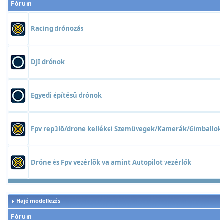
Fórum
Racing drónozás
DJI drónok
Egyedi építésû drónok
Fpv repülõ/drone kellékei Szemüvegek/Kamerák/Gimball
Dróne és Fpv vezérlõk valamint Autopilot vezérlők
Hajó modellezés
Fórum