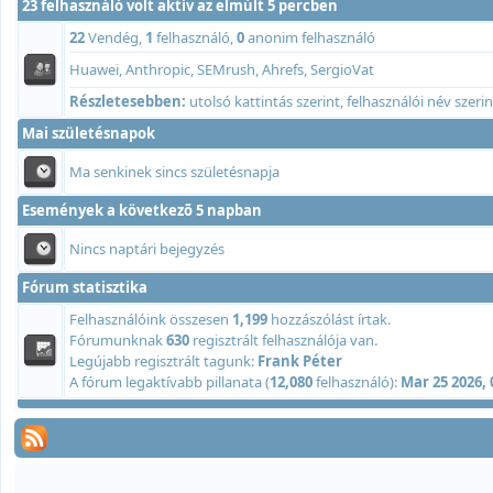
23 felhasználó volt aktív az elmúlt 5 percben
22
Vendég,
1
felhasználó,
0
anonim felhasználó
Huawei, Anthropic, SEMrush, Ahrefs,
SergioVat
Részletesebben:
utolsó kattintás szerint
,
felhasználói név szerin
Mai születésnapok
Ma senkinek sincs születésnapja
Események a következõ 5 napban
Nincs naptári bejegyzés
Fórum statisztika
Felhasználóink összesen
1,199
hozzászólást írtak.
Fórumunknak
630
regisztrált felhasználója van.
Legújabb regisztrált tagunk:
Frank Péter
A fórum legaktívabb pillanata (
12,080
felhasználó):
Mar 25 2026,