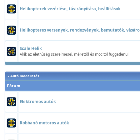
Helikopterek vezérlése, távirányítása, beállítások
Helikopteres versenyek, rendezvények, bemutatók, vásáro
Scale Helik
Akik az élethûség szerelmesei, mérettõl és mocitól függetlenül
Autó modellezés
Fórum
Elektromos autók
Robbanó motoros autók