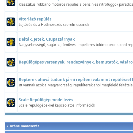
Klasszikus robbanó motoros repülés a benzin és nitrófüggõk paradi
Vitorlázó repülés
Lejtõzés és a Hotlinerezés szerelmeseinek
Delták, Jetek, Csupaszárnyak
Nagysebességû, sugárhajtómûves, impelleres tolómotoror speed rep
Repülõgépes versenyek, rendezvények, bemutatók, vásáro
Repterek ahová tudunk járni repíteni valamint repüléssel 
Itt vannak azok a Magyarországi repülőterek ahol megfelelő feltétele
Scale Repülõgép modellezés
Scale repülõgépekkel kapcsolatos információk
Dróne modellezés