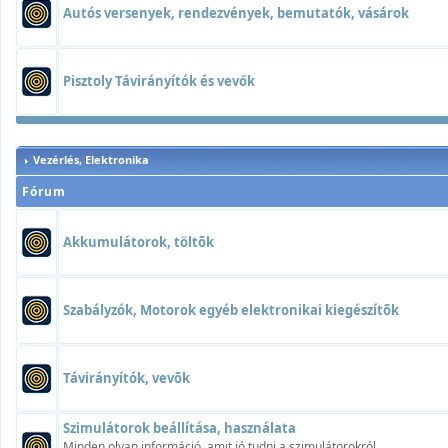
Autós versenyek, rendezvények, bemutatók, vásárok
Pisztoly Távirányítók és vevők
Vezérlés, Elektronika
Fórum
Akkumulátorok, töltõk
Szabályzók, Motorok egyéb elektronikai kiegészítõk
Távirányítók, vevõk
Szimulátorok beállítása, használata
Minden olyan információ, amit jó tudni a szimulátorokról