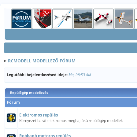
RCMODELL MODELLEZÕ FÓRUM
Legutóbbi bejelentkezésed ideje:
Ma, 08:53 AM
Repülõgép modellezés
Fórum
Elektromos repülés
Környezet barát elektromos meghajtású repülõgép modellek
Robbanó motoros repülés