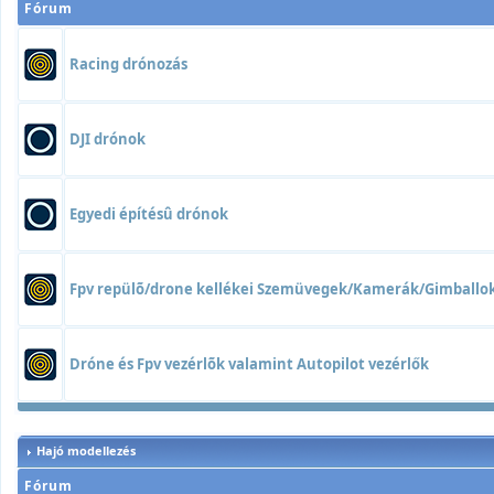
Fórum
Racing drónozás
DJI drónok
Egyedi építésû drónok
Fpv repülõ/drone kellékei Szemüvegek/Kamerák/Gimball
Dróne és Fpv vezérlõk valamint Autopilot vezérlők
Hajó modellezés
Fórum