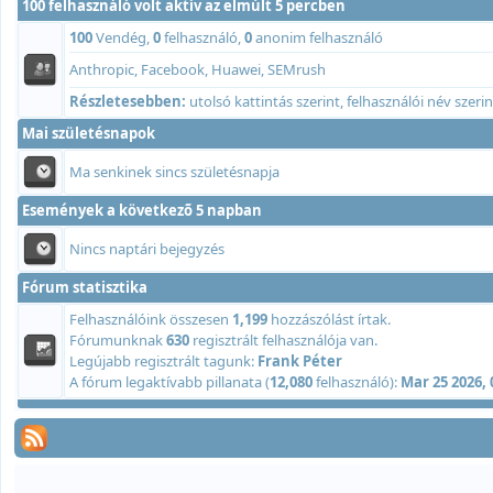
100 felhasználó volt aktív az elmúlt 5 percben
100
Vendég,
0
felhasználó,
0
anonim felhasználó
Anthropic, Facebook, Huawei, SEMrush
Részletesebben:
utolsó kattintás szerint
,
felhasználói név szerin
Mai születésnapok
Ma senkinek sincs születésnapja
Események a következõ 5 napban
Nincs naptári bejegyzés
Fórum statisztika
Felhasználóink összesen
1,199
hozzászólást írtak.
Fórumunknak
630
regisztrált felhasználója van.
Legújabb regisztrált tagunk:
Frank Péter
A fórum legaktívabb pillanata (
12,080
felhasználó):
Mar 25 2026,