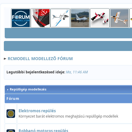
RCMODELL MODELLEZÕ FÓRUM
Legutóbbi bejelentkezésed ideje:
Ma, 11:46 AM
Repülõgép modellezés
Fórum
Elektromos repülés
Környezet barát elektromos meghajtású repülõgép modellek
Robbanó motoros repülés