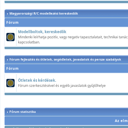
Magyarországi R/C modellezési kereskedők
Fórum
Modellboltok, kereskedõk
Mindenki leírhatja pozitív, vagy negativ tapasztalatait, technikai ta
kapcsolatban.
Fórum fejlesztés és ötletek, segédletek, javaslatok és persze szabályok
Fórum
Ötletek és kérdések.
Fórum szerkesztésével és egyéb javaslatok gyûjtõhelye
Fórum statisztika
Az elm