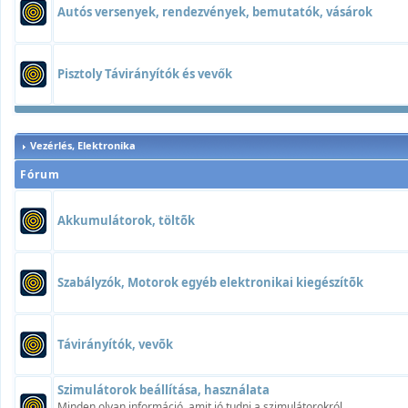
Autós versenyek, rendezvények, bemutatók, vásárok
Pisztoly Távirányítók és vevők
Vezérlés, Elektronika
Fórum
Akkumulátorok, töltõk
Szabályzók, Motorok egyéb elektronikai kiegészítõk
Távirányítók, vevõk
Szimulátorok beállítása, használata
Minden olyan információ, amit jó tudni a szimulátorokról