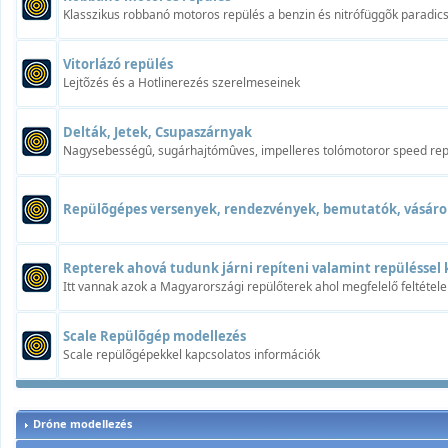
Klasszikus robbanó motoros repülés a benzin és nitrófüggõk paradi
Vitorlázó repülés
Lejtõzés és a Hotlinerezés szerelmeseinek
Delták, Jetek, Csupaszárnyak
Nagysebességû, sugárhajtómûves, impelleres tolómotoror speed rep
Repülõgépes versenyek, rendezvények, bemutatók, vásáro
Repterek ahová tudunk járni repíteni valamint repüléssel 
Itt vannak azok a Magyarországi repülőterek ahol megfelelő feltétele
Scale Repülõgép modellezés
Scale repülõgépekkel kapcsolatos információk
Dróne modellezés