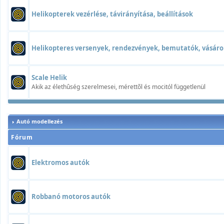
Helikopterek vezérlése, távirányítása, beállítások
Helikopteres versenyek, rendezvények, bemutatók, vásáro
Scale Helik
Akik az élethûség szerelmesei, mérettõl és mocitól függetlenül
Autó modellezés
Fórum
Elektromos autók
Robbanó motoros autók