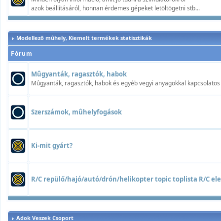
azok beállításáról, honnan érdemes gépeket letöltögetni stb...
Modellezõ mûhely, Kiemelt termékek statisztikák
Fórum
Mûgyanták, ragasztók, habok
Mûgyanták, ragasztók, habok és egyéb vegyi anyagokkal kapcsolatos t
Szerszámok, mûhelyfogások
Ki-mit gyárt?
R/C repülő/hajó/autó/drón/helikopter topic toplista R/C elek
Adok Veszek Csoport