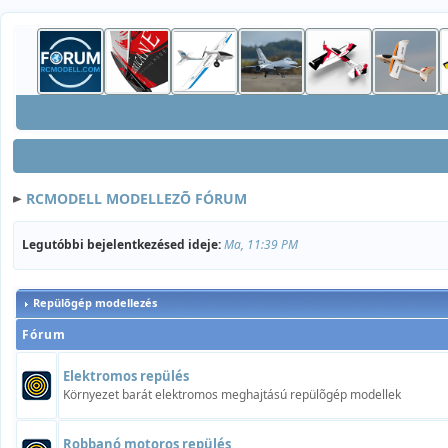
RCMODELL MODELLEZÕ FÓRUM
Legutóbbi bejelentkezésed ideje:
Ma, 11:39 PM
Repülõgép modellezés
Fórum
Elektromos repülés
Környezet barát elektromos meghajtású repülõgép modellek
Robbanó motoros repülés