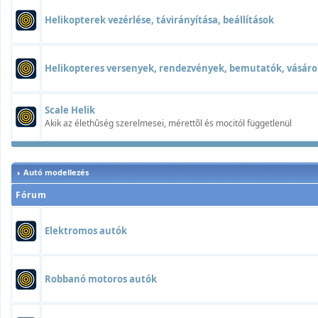
Helikopterek vezérlése, távirányítása, beállítások
Helikopteres versenyek, rendezvények, bemutatók, vásáro
Scale Helik
Akik az élethûség szerelmesei, mérettõl és mocitól függetlenül
Autó modellezés
Fórum
Elektromos autók
Robbanó motoros autók