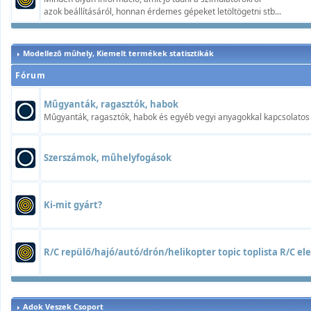
azok beállításáról, honnan érdemes gépeket letöltögetni stb...
Modellezõ mûhely, Kiemelt termékek statisztikák
Fórum
Mûgyanták, ragasztók, habok
Mûgyanták, ragasztók, habok és egyéb vegyi anyagokkal kapcsolatos t
Szerszámok, mûhelyfogások
Ki-mit gyárt?
R/C repülő/hajó/autó/drón/helikopter topic toplista R/C elek
Adok Veszek Csoport