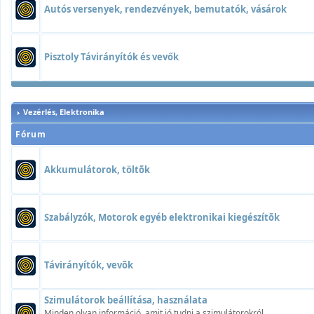
Autós versenyek, rendezvények, bemutatók, vásárok
Pisztoly Távirányítók és vevők
Vezérlés, Elektronika
Fórum
Akkumulátorok, töltõk
Szabályzók, Motorok egyéb elektronikai kiegészítõk
Távirányítók, vevõk
Szimulátorok beállítása, használata
Minden olyan információ, amit jó tudni a szimulátorokról