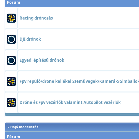
Fórum
Racing drónozás
DJI drónok
Egyedi építésû drónok
Fpv repülõ/drone kellékei Szemüvegek/Kamerák/Gimball
Dróne és Fpv vezérlõk valamint Autopilot vezérlők
Hajó modellezés
Fórum