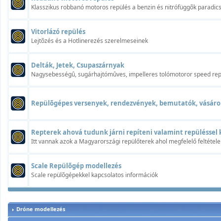
Klasszikus robbanó motoros repülés a benzin és nitrófüggõk paradi
Vitorlázó repülés
Lejtõzés és a Hotlinerezés szerelmeseinek
Delták, Jetek, Csupaszárnyak
Nagysebességû, sugárhajtómûves, impelleres tolómotoror speed rep
Repülõgépes versenyek, rendezvények, bemutatók, vásáro
Repterek ahová tudunk járni repíteni valamint repüléssel 
Itt vannak azok a Magyarországi repülőterek ahol megfelelő feltétele
Scale Repülõgép modellezés
Scale repülõgépekkel kapcsolatos információk
Dróne modellezés