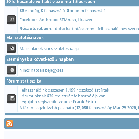
89 felhasználó volt aktív az elmúlt 5 percben
89
Vendég,
0
felhasználó,
0
anonim felhasználó
Facebook, Anthropic, SEMrush, Huawei
Részletesebben:
utolsó kattintás szerint
,
felhasználói név szerin
Mai születésnapok
Ma senkinek sincs születésnapja
Események a következõ 5 napban
Nincs naptári bejegyzés
Fórum statisztika
Felhasználóink összesen
1,199
hozzászólást írtak.
Fórumunknak
630
regisztrált felhasználója van.
Legújabb regisztrált tagunk:
Frank Péter
A fórum legaktívabb pillanata (
12,080
felhasználó):
Mar 25 2026,