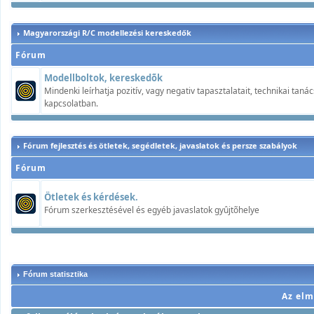
Magyarországi R/C modellezési kereskedők
Fórum
Modellboltok, kereskedõk
Mindenki leírhatja pozitív, vagy negativ tapasztalatait, technikai ta
kapcsolatban.
Fórum fejlesztés és ötletek, segédletek, javaslatok és persze szabályok
Fórum
Ötletek és kérdések.
Fórum szerkesztésével és egyéb javaslatok gyûjtõhelye
Fórum statisztika
Az elm