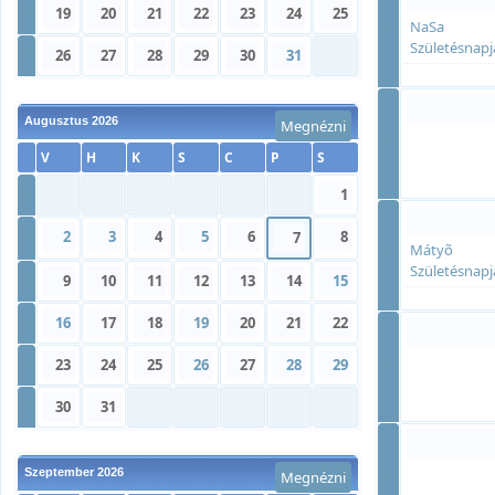
»
19
20
21
22
23
24
25
NaSa
»
Születésnapj
»
26
27
28
29
30
31
Augusztus 2026
Megnézni
»
V
H
K
S
C
P
S
»
1
2
3
4
5
6
8
»
7
Mátyõ
»
Születésnapj
»
9
10
11
12
13
14
15
»
16
17
18
19
20
21
22
»
23
24
25
26
27
28
29
»
»
30
31
Szeptember 2026
Megnézni
»