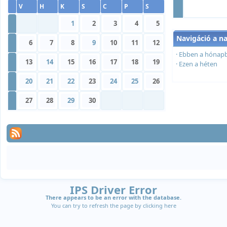
V
H
K
S
C
P
S
»
1
2
3
4
5
Navigáció a n
»
6
7
8
9
10
11
12
·
Ebben a hónap
»
13
14
15
16
17
18
19
·
Ezen a héten
»
20
21
22
23
24
25
26
»
27
28
29
30
IPS Driver Error
There appears to be an error with the database.
You can try to refresh the page by clicking
here