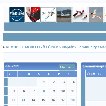
RCMODELL MODELLEZÕ FÓRUM
>
Naptár
>
Community Cale
Eseménynaptá
Július 2026
Megnézni
Vasárnap
V
H
K
S
C
P
S
»
1
2
3
4
»
»
5
6
7
8
9
10
11
»
12
13
14
15
16
17
18