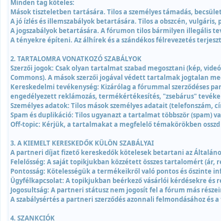
Minden tag köteles:
Mások tiszteletben tartására. Tilos a személyes támadás, becsüle
A jó ízlés és illemszabályok betartására. Tilos a obszcén, vulgár
A jogszabályok betartására. A fórumon tilos bármilyen illegális t
A tényekre építeni. Az álhírek és a szándékos félrevezetés terjeszt
2. TARTALOMRA VONATKOZÓ SZABÁLYOK
Szerzői jogok: Csak olyan tartalmat szabad megosztani (kép, videó
Commons). A mások szerzői jogával védett tartalmak jogtalan meg
Kereskedelmi tevékenység: Kizárólag a fórummal szerződéses part
engedélyezett reklámozás, termékértékesítés, "zsebárus" tevékenys
Személyes adatok: Tilos mások személyes adatait (telefonszám, cí
Spam és duplikáció: Tilos ugyanazt a tartalmat többször (spam) v
Off-topic: Kérjük, a tartalmakat a megfelelő témakörökben ossz
3. A KIEMELT KERESKEDŐK KÜLÖN SZABÁLYAI
A partneri díjat fizető kereskedők kötelesek betartani az Általán
Felelősség: A saját topikjukban közzétett összes tartalomért (ár, r
Pontosság: Kötelességük a termékeikről való pontos és őszinte in
Ügyfélkapcsolat: A topikjukban beérkező vásárlói kérdésekre és r
Jogosultság: A partneri státusz nem jogosít fel a fórum más része
A szabálysértés a partneri szerződés azonnali felmondásához és a 
4. SZANKCIÓK