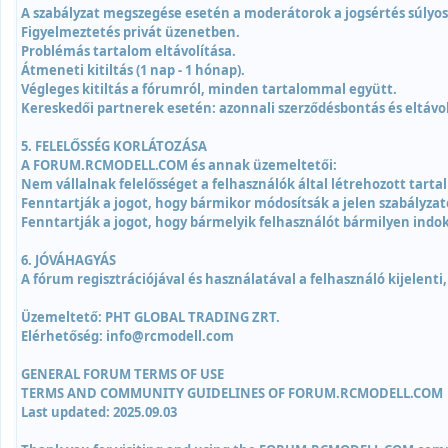
A szabályzat megszegése esetén a moderátorok a jogsértés súlyo
Figyelmeztetés privát üzenetben.
Problémás tartalom eltávolítása.
Átmeneti kitiltás (1 nap - 1 hónap).
Végleges kitiltás a fórumról, minden tartalommal együtt.
Kereskedői partnerek esetén: azonnali szerződésbontás és eltávol
5. FELELŐSSÉG KORLÁTOZÁSA
A FORUM.RCMODELL.COM és annak üzemeltetői:
Nem vállalnak felelősséget a felhasználók által létrehozott tarta
Fenntartják a jogot, hogy bármikor módosítsák a jelen szabályzato
Fenntartják a jogot, hogy bármelyik felhasználót bármilyen indokl
6. JÓVÁHAGYÁS
A fórum regisztrációjával és használatával a felhasználó kijelenti
Üzemeltető: PHT GLOBAL TRADING ZRT.
Elérhetőség: info@rcmodell.com
GENERAL FORUM TERMS OF USE
TERMS AND COMMUNITY GUIDELINES OF FORUM.RCMODELL.COM
Last updated: 2025.09.03