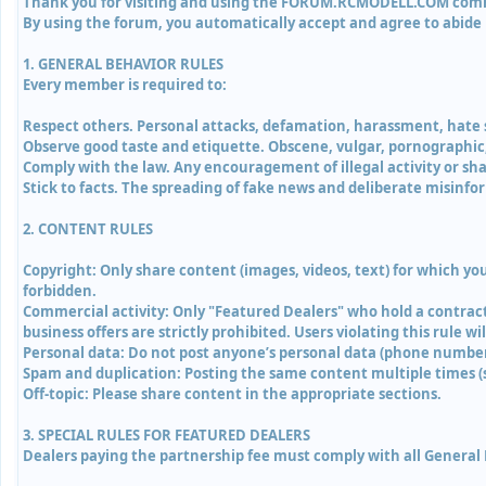
Thank you for visiting and using the FORUM.RCMODELL.COM communi
By using the forum, you automatically accept and agree to abide 
1. GENERAL BEHAVIOR RULES
Every member is required to:
Respect others. Personal attacks, defamation, harassment, hate s
Observe good taste and etiquette. Obscene, vulgar, pornographic, 
Comply with the law. Any encouragement of illegal activity or shar
Stick to facts. The spreading of fake news and deliberate misinfor
2. CONTENT RULES
Copyright: Only share content (images, videos, text) for which you
forbidden.
Commercial activity: Only "Featured Dealers" who hold a contract
business offers are strictly prohibited. Users violating this rule
Personal data: Do not post anyone’s personal data (phone number,
Spam and duplication: Posting the same content multiple times (sp
Off-topic: Please share content in the appropriate sections.
3. SPECIAL RULES FOR FEATURED DEALERS
Dealers paying the partnership fee must comply with all General R