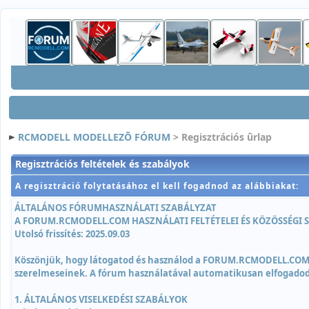
RCMODELL MODELLEZÕ FÓRUM
> Regisztrációs ûrlap
Regisztrációs feltételek és szabályok
A regisztráció folytatásához el kell fogadnod az alábbiakat:
ÁLTALÁNOS FÓRUMHASZNÁLATI SZABÁLYZAT
A FORUM.RCMODELL.COM HASZNÁLATI FELTÉTELEI ÉS KÖZÖSSÉGI 
Utolsó frissítés: 2025.09.03
Köszönjük, hogy látogatod és használod a FORUM.RCMODELL.COM köz
szerelmeseinek. A fórum használatával automatikusan elfogadod é
1. ÁLTALÁNOS VISELKEDÉSI SZABÁLYOK