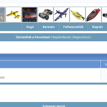
Súgó
Keresés
Felhasználók
Naptár
Üdvözöllek a Fórumban!
Bejelentkezés
Regisztráció
(
|
)
tóit
Szöveges verzió