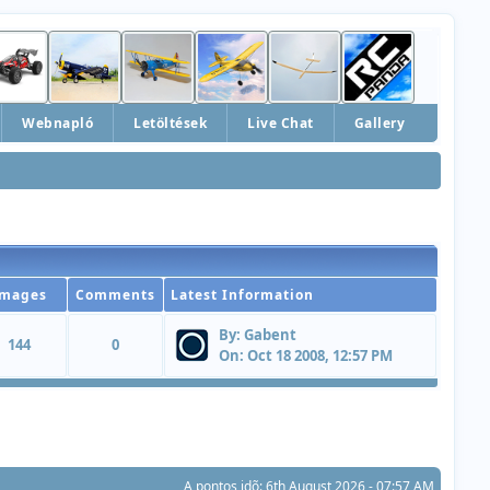
Webnapló
Letöltések
Live Chat
Gallery
Images
Comments
Latest Information
By:
Gabent
144
0
On:
Oct 18 2008, 12:57 PM
A pontos idõ: 6th August 2026 - 07:57 AM