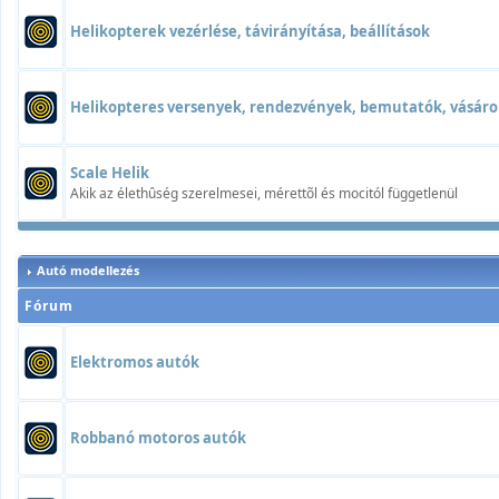
Helikopterek vezérlése, távirányítása, beállítások
Helikopteres versenyek, rendezvények, bemutatók, vásáro
Scale Helik
Akik az élethûség szerelmesei, mérettõl és mocitól függetlenül
Autó modellezés
Fórum
Elektromos autók
Robbanó motoros autók