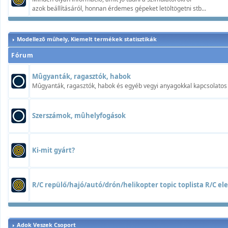
azok beállításáról, honnan érdemes gépeket letöltögetni stb...
Modellezõ mûhely, Kiemelt termékek statisztikák
Fórum
Mûgyanták, ragasztók, habok
Mûgyanták, ragasztók, habok és egyéb vegyi anyagokkal kapcsolatos t
Szerszámok, mûhelyfogások
Ki-mit gyárt?
R/C repülő/hajó/autó/drón/helikopter topic toplista R/C elek
Adok Veszek Csoport