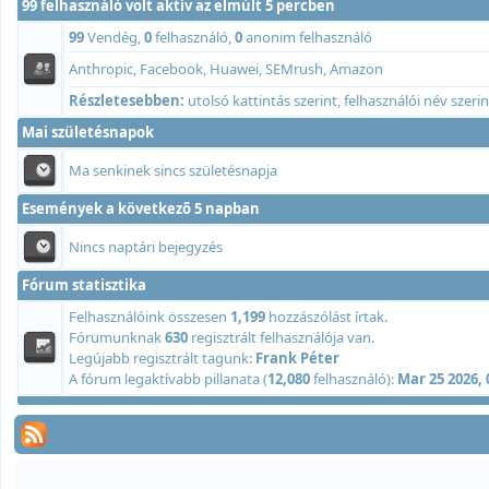
99 felhasználó volt aktív az elmúlt 5 percben
99
Vendég,
0
felhasználó,
0
anonim felhasználó
Anthropic, Facebook, Huawei, SEMrush, Amazon
Részletesebben:
utolsó kattintás szerint
,
felhasználói név szerin
Mai születésnapok
Ma senkinek sincs születésnapja
Események a következõ 5 napban
Nincs naptári bejegyzés
Fórum statisztika
Felhasználóink összesen
1,199
hozzászólást írtak.
Fórumunknak
630
regisztrált felhasználója van.
Legújabb regisztrált tagunk:
Frank Péter
A fórum legaktívabb pillanata (
12,080
felhasználó):
Mar 25 2026,