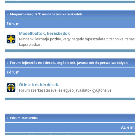
Magyarországi R/C modellezési kereskedők
Fórum
Modellboltok, kereskedõk
Mindenki leírhatja pozitív, vagy negativ tapasztalatait, technikai ta
kapcsolatban.
Fórum fejlesztés és ötletek, segédletek, javaslatok és persze szabályok
Fórum
Ötletek és kérdések.
Fórum szerkesztésével és egyéb javaslatok gyûjtõhelye
Fórum statisztika
Az elm