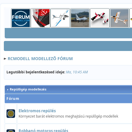
RCMODELL MODELLEZÕ FÓRUM
Legutóbbi bejelentkezésed ideje:
Ma, 10:45 AM
Repülõgép modellezés
Fórum
Elektromos repülés
Környezet barát elektromos meghajtású repülõgép modellek
Robbanó motoros repülés