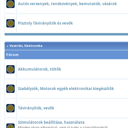
Autós versenyek, rendezvények, bemutatók, vásárok
Pisztoly Távirányítók és vevők
Vezérlés, Elektronika
Fórum
Akkumulátorok, töltõk
Szabályzók, Motorok egyéb elektronikai kiegészítõk
Távirányítók, vevõk
Szimulátorok beállítása, használata
Minden olyan információ, amit jó tudni a szimulátorokról