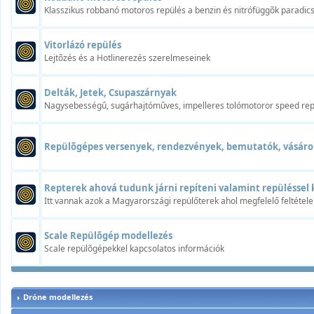
Klasszikus robbanó motoros repülés a benzin és nitrófüggõk paradi
Vitorlázó repülés
Lejtõzés és a Hotlinerezés szerelmeseinek
Delták, Jetek, Csupaszárnyak
Nagysebességû, sugárhajtómûves, impelleres tolómotoror speed rep
Repülõgépes versenyek, rendezvények, bemutatók, vásáro
Repterek ahová tudunk járni repíteni valamint repüléssel 
Itt vannak azok a Magyarországi repülőterek ahol megfelelő feltétele
Scale Repülõgép modellezés
Scale repülõgépekkel kapcsolatos információk
Dróne modellezés