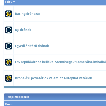
Fórum
Racing drónozás
DJI drónok
Egyedi építésû drónok
Fpv repülõ/drone kellékei Szemüvegek/Kamerák/Gimball
Dróne és Fpv vezérlõk valamint Autopilot vezérlők
Hajó modellezés
Fórum