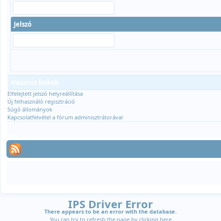
Jelszó
Hasznos linkek
Elfelejtett jelszó helyreállítása
Új felhasználó regisztráció
Súgó állományok
Kapcsolatfelvétel a fórum adminisztrátorával
IPS Driver Error
There appears to be an error with the database.
You can try to refresh the page by clicking
here