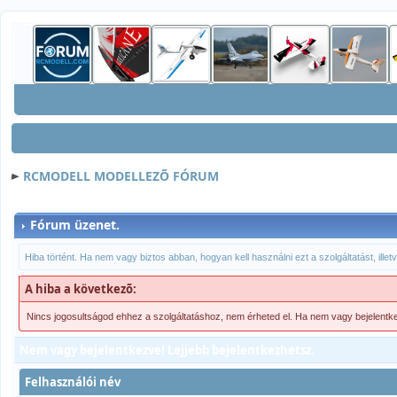
RCMODELL MODELLEZÕ FÓRUM
Fórum üzenet.
Hiba történt. Ha nem vagy biztos abban, hogyan kell használni ezt a szolgáltatást, ille
A hiba a következõ:
Nincs jogosultságod ehhez a szolgáltatáshoz, nem érheted el. Ha nem vagy bejelentk
Nem vagy bejelentkezve! Lejjebb bejelentkezhetsz.
Felhasználói név