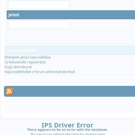
Jelszó
Hasznos linkek
Elfelejtett jelszó helyreállítása
Új felhasználó regisztráció
Súgó állományok
Kapcsolatfelvétel a fórum adminisztrátorával
IPS Driver Error
There appears to be an error with the database.
You can try to refresh the page by clicking
here