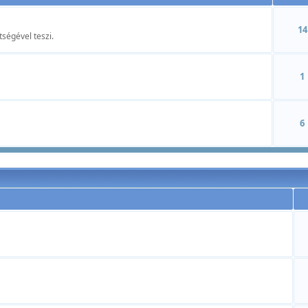
14
tségével teszi.
1
6