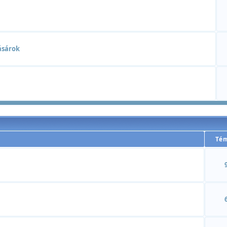
ásárok
Té