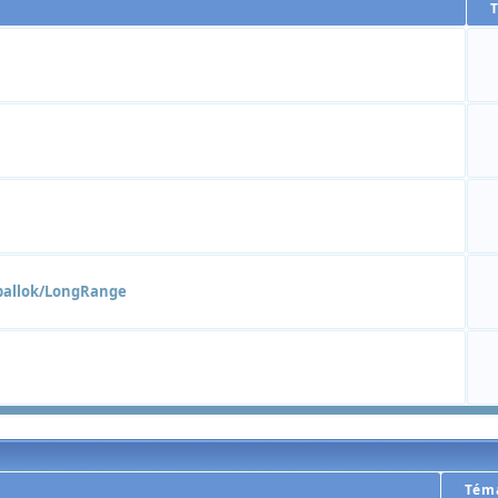
ballok/LongRange
Tém