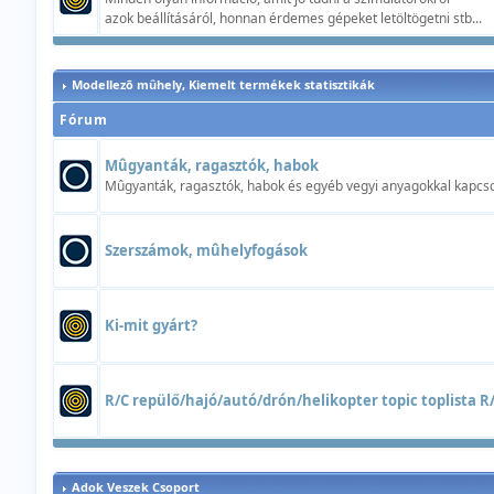
azok beállításáról, honnan érdemes gépeket letöltögetni stb...
Modellezõ mûhely, Kiemelt termékek statisztikák
Fórum
Mûgyanták, ragasztók, habok
Mûgyanták, ragasztók, habok és egyéb vegyi anyagokkal kapcsol
Szerszámok, mûhelyfogások
Ki-mit gyárt?
R/C repülő/hajó/autó/drón/helikopter topic toplista R/C
Adok Veszek Csoport