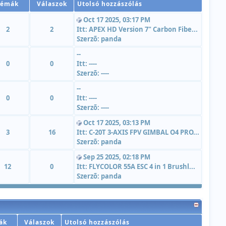
Témák
Válaszok
Utolsó hozzászólás
Oct 17 2025, 03:17 PM
2
2
Itt:
APEX HD Version 7" Carbon Fibe...
Szerzõ:
panda
--
0
0
Itt:
----
Szerzõ:
----
--
0
0
Itt:
----
Szerzõ:
----
Oct 17 2025, 03:13 PM
3
16
Itt:
C-20T 3-AXIS FPV GIMBAL O4 PRO...
Szerzõ:
panda
Sep 25 2025, 02:18 PM
12
0
Itt:
FLYCOLOR 55A ESC 4 in 1 Brushl...
Szerzõ:
panda
ák
Válaszok
Utolsó hozzászólás