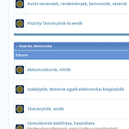
Autós versenyek, rendezvények, bemutatók, vásárok
Pisztoly Távirányítók és vevők
Vezérlés, Elektronika
Fórum
Akkumulátorok, töltõk
Szabályzók, Motorok egyéb elektronikai kiegészítõk
Távirányítók, vevõk
Szimulátorok beállítása, használata
Minden olyan információ, amit jó tudni a szimulátorokról