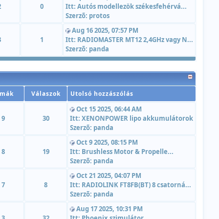
2
0
Itt:
Autós modellezök székesfehérvá...
Szerzõ:
protos
Aug 16 2025, 07:57 PM
3
1
Itt:
RADIOMASTER MT12 2,4GHz vagy N...
Szerzõ:
panda
émák
Válaszok
Utolsó hozzászólás
Oct 15 2025, 06:44 AM
9
30
Itt:
XENONPOWER lipo akkumulátorok
Szerzõ:
panda
Oct 9 2025, 08:15 PM
8
19
Itt:
Brushless Motor & Propelle...
Szerzõ:
panda
Oct 21 2025, 04:07 PM
7
8
Itt:
RADIOLINK FT8FB(BT) 8 csatorná...
Szerzõ:
panda
Aug 17 2025, 10:31 PM
3
32
Itt:
Phoenix szimulátor