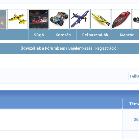
Súgó
Keresés
Felhasználók
Naptár
Üdvözöllek a Fórumban!
Bejelentkezés
Regisztráció
(
|
)
Tém
26