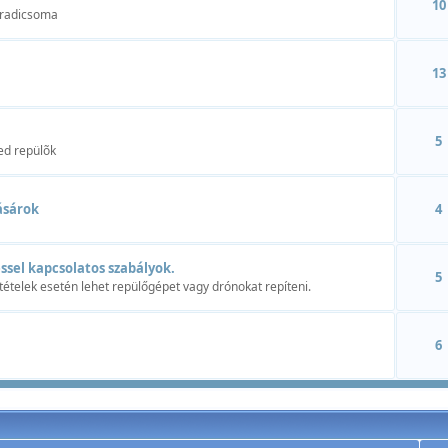
10
aradicsoma
13
5
ed repülõk
ásárok
4
ssel kapcsolatos szabályok.
5
tételek esetén lehet repülőgépet vagy drónokat repíteni.
6