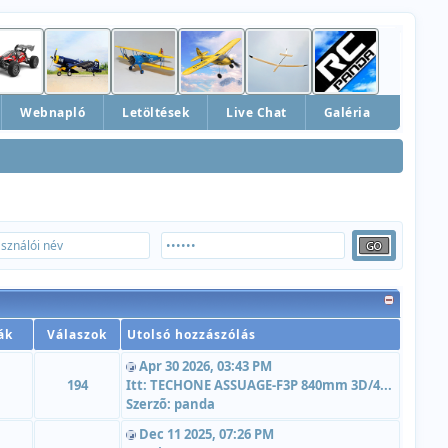
Webnapló
Letöltések
Live Chat
Galéria
ák
Válaszok
Utolsó hozzászólás
Apr 30 2026, 03:43 PM
194
Itt:
TECHONE ASSUAGE-F3P 840mm 3D/4...
Szerzõ:
panda
Dec 11 2025, 07:26 PM