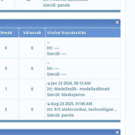
Szerzõ:
panda
Témák
Válaszok
Utolsó hozzászólás
--
0
0
Itt:
----
Szerzõ:
----
--
0
0
Itt:
----
Szerzõ:
----
Jan 23 2024, 08:13 AM
1
0
Itt:
Modellezõk - modellezõknek
Szerzõ:
blaskojanos
Aug 23 2025, 01:06 AM
2
0
Itt:
R/C elektronikai, technológiai...
Szerzõ:
panda