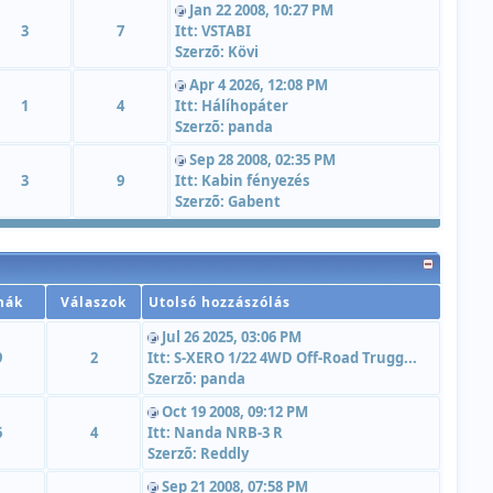
Jan 22 2008, 10:27 PM
3
7
Itt:
VSTABI
Szerzõ:
Kövi
Apr 4 2026, 12:08 PM
1
4
Itt:
Hálíhopáter
Szerzõ:
panda
Sep 28 2008, 02:35 PM
3
9
Itt:
Kabin fényezés
Szerzõ:
Gabent
mák
Válaszok
Utolsó hozzászólás
Jul 26 2025, 03:06 PM
9
2
Itt:
S-XERO 1/22 4WD Off-Road Trugg...
Szerzõ:
panda
Oct 19 2008, 09:12 PM
6
4
Itt:
Nanda NRB-3 R
Szerzõ:
Reddly
Sep 21 2008, 07:58 PM