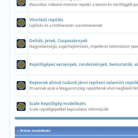
Klasszikus robbanó motoros repülés a benzin és nitrófüggõk p
Vitorlázó repülés
Lejtõzés és a Hotlinerezés szerelmeseinek
Delták, Jetek, Csupaszárnyak
Nagysebességû, sugárhajtómûves, impelleres tolómotoror spe
Repülõgépes versenyek, rendezvények, bemutatók, v
Repterek ahová tudunk járni repíteni valamint repülé
Itt vannak azok a Magyarországi repülőterek ahol megfelelő fel
Scale Repülõgép modellezés
Scale repülõgépekkel kapcsolatos információk
Dróne modellezés