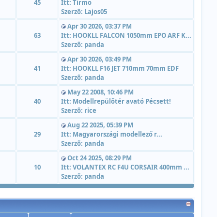
45
Itt:
Tirmo
Szerzõ:
Lajos05
Apr 30 2026, 03:37 PM
63
Itt:
HOOKLL FALCON 1050mm EPO ARF K...
Szerzõ:
panda
Apr 30 2026, 03:49 PM
41
Itt:
HOOKLL F16 JET 710mm 70mm EDF
Szerzõ:
panda
May 22 2008, 10:46 PM
40
Itt:
Modellrepülõtér avató Pécsett!
Szerzõ:
rice
Aug 22 2025, 05:39 PM
29
Itt:
Magyarországi modellező r...
Szerzõ:
panda
Oct 24 2025, 08:29 PM
10
Itt:
VOLANTEX RC F4U CORSAIR 400mm ...
Szerzõ:
panda