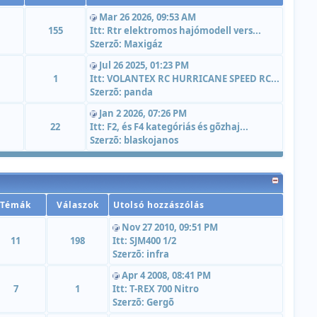
Mar 26 2026, 09:53 AM
155
Itt:
Rtr elektromos hajómodell vers...
Szerzõ:
Maxigáz
Jul 26 2025, 01:23 PM
1
Itt:
VOLANTEX RC HURRICANE SPEED RC...
Szerzõ:
panda
Jan 2 2026, 07:26 PM
22
Itt:
F2, és F4 kategóriás és gõzhaj...
Szerzõ:
blaskojanos
Témák
Válaszok
Utolsó hozzászólás
Nov 27 2010, 09:51 PM
11
198
Itt:
SJM400 1/2
Szerzõ:
infra
Apr 4 2008, 08:41 PM
7
1
Itt:
T-REX 700 Nitro
Szerzõ:
Gergõ