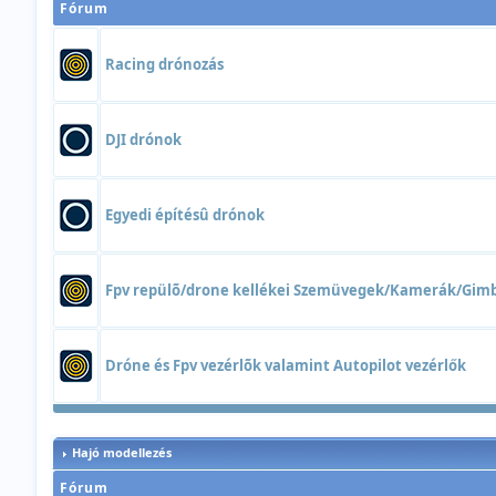
Fórum
Racing drónozás
DJI drónok
Egyedi építésû drónok
Fpv repülõ/drone kellékei Szemüvegek/Kamerák/Gim
Dróne és Fpv vezérlõk valamint Autopilot vezérlők
Hajó modellezés
Fórum