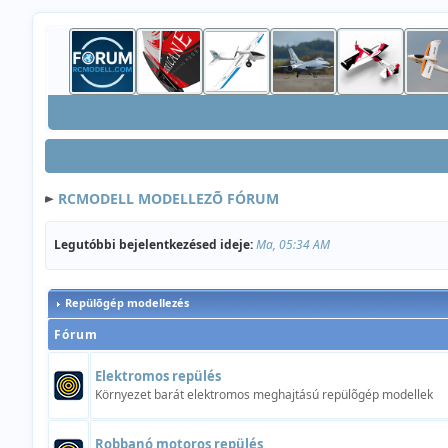
RCMODELL MODELLEZÕ FÓRUM
Legutóbbi bejelentkezésed ideje:
Ma, 05:34 AM
Repülõgép modellezés
Fórum
Elektromos repülés
Környezet barát elektromos meghajtású repülõgép modellek
Robbanó motoros repülés