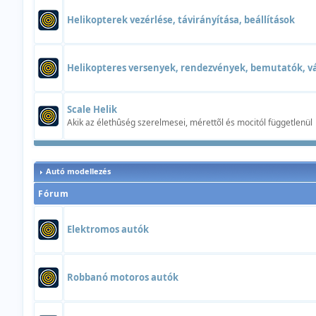
Helikopterek vezérlése, távirányítása, beállítások
Helikopteres versenyek, rendezvények, bemutatók, v
Scale Helik
Akik az élethûség szerelmesei, mérettõl és mocitól függetlenül
Autó modellezés
Fórum
Elektromos autók
Robbanó motoros autók