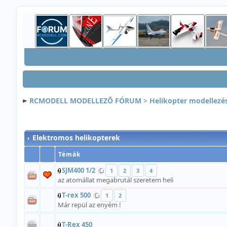
RCMODELL MODELLEZÕ FÓRUM
>
Helikopter modellezé
Elektromos helikopterek
Témák
SJM400 1/2
1
2
3
4
az atomállat megabrutál szeretem heli
T-rex 500
1
2
Már repül az enyém !
T-Rex 450