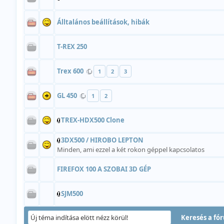
Álltalános beállítások, hibák
T-REX 250
Trex 600
1
2
3
GL 450
1
2
TREX-HDX500 Clone
3DX500 / HIROBO LEPTON
Minden, ami ezzel a két rokon géppel kapcsolatos
FIREFOX 100 A SZOBAI 3D GÉP
SJM500