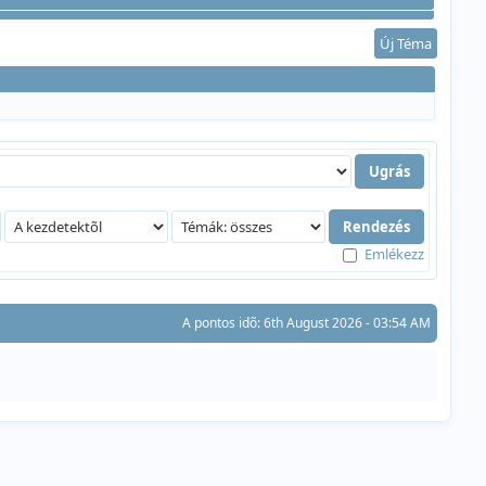
Új Téma
Emlékezz
A pontos idõ: 6th August 2026 - 03:54 AM