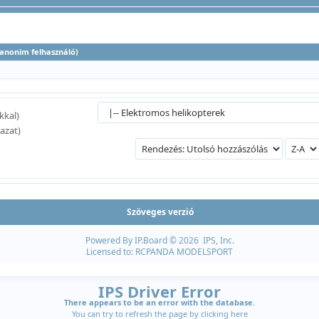
0 anonim felhasználó)
kkal)
azat)
Szöveges verzió
Powered By
IP.Board
© 2026
IPS, Inc
.
Licensed to: RCPANDA MODELSPORT
IPS Driver Error
There appears to be an error with the database.
You can try to refresh the page by clicking
here