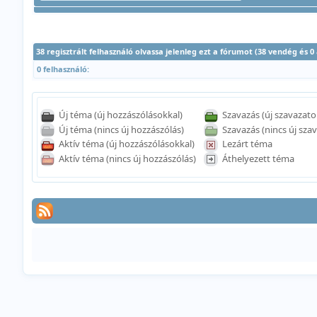
38 regisztrált felhasználó olvassa jelenleg ezt a fórumot (38 vendég és 
0 felhasználó:
Új téma (új hozzászólásokkal)
Szavazás (új szavazato
Új téma (nincs új hozzászólás)
Szavazás (nincs új szav
Aktív téma (új hozzászólásokkal)
Lezárt téma
Aktív téma (nincs új hozzászólás)
Áthelyezett téma