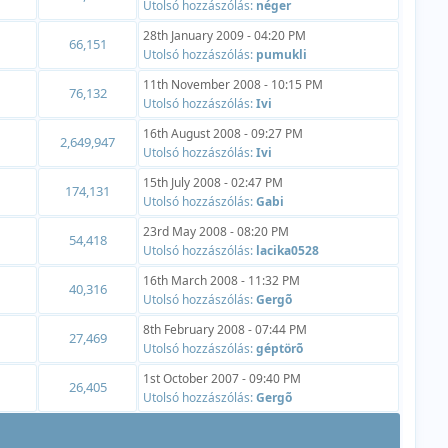
Utolsó hozzászólás:
néger
28th January 2009 - 04:20 PM
66,151
Utolsó hozzászólás:
pumukli
11th November 2008 - 10:15 PM
76,132
Utolsó hozzászólás:
Ivi
16th August 2008 - 09:27 PM
2,649,947
Utolsó hozzászólás:
Ivi
15th July 2008 - 02:47 PM
174,131
Utolsó hozzászólás:
Gabi
23rd May 2008 - 08:20 PM
54,418
Utolsó hozzászólás:
lacika0528
16th March 2008 - 11:32 PM
40,316
Utolsó hozzászólás:
Gergõ
8th February 2008 - 07:44 PM
27,469
Utolsó hozzászólás:
géptörõ
1st October 2007 - 09:40 PM
26,405
Utolsó hozzászólás:
Gergõ