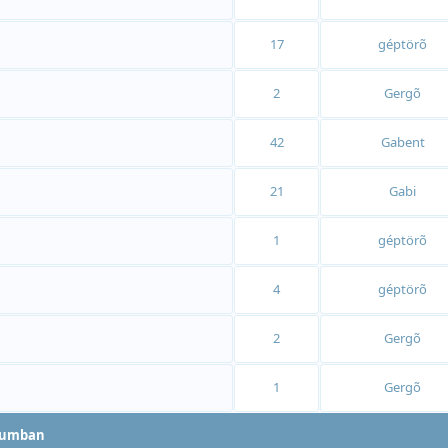
17
géptörõ
2
Gergõ
42
Gabent
21
Gabi
1
géptörõ
4
géptörõ
2
Gergõ
1
Gergõ