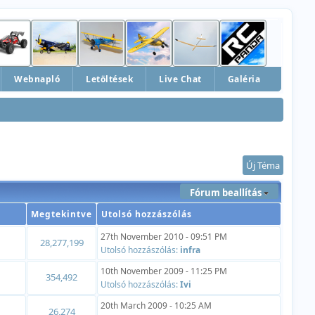
Webnapló
Letöltések
Live Chat
Galéria
Új Téma
Fórum beallítás
Megtekintve
Utolsó hozzászólás
27th November 2010 - 09:51 PM
28,277,199
Utolsó hozzászólás:
infra
10th November 2009 - 11:25 PM
354,492
Utolsó hozzászólás:
Ivi
20th March 2009 - 10:25 AM
26,274