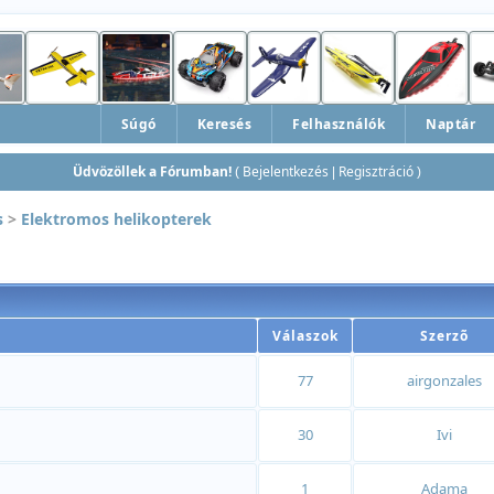
Súgó
Keresés
Felhasználók
Naptár
Üdvözöllek a Fórumban!
Bejelentkezés
Regisztráció
(
|
)
s
>
Elektromos helikopterek
Válaszok
Szerzõ
77
airgonzales
30
Ivi
1
Adama