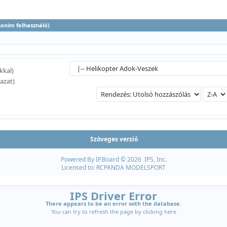
anonim felhasználó)
kkal)
azat)
Szöveges verzió
Powered By
IP.Board
© 2026
IPS, Inc
.
Licensed to: RCPANDA MODELSPORT
IPS Driver Error
There appears to be an error with the database.
You can try to refresh the page by clicking
here