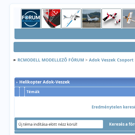
RCMODELL MODELLEZÕ FÓRUM
>
Adok Veszek Csoport
Helikopter Adok-Veszek
Témák
Eredménytelen keresés