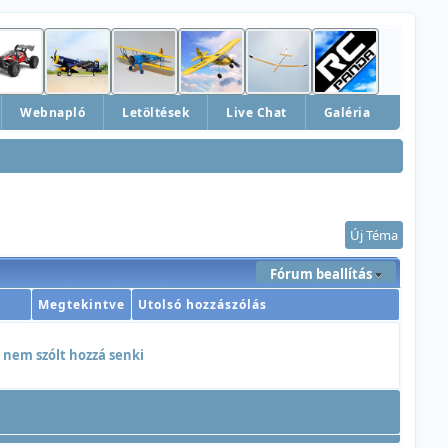
Webnapló
Letöltések
Live Chat
Galéria
Új Téma
Fórum beallítás
Megtekintve
Utolsó hozzászólás
 nem szólt hozzá senki