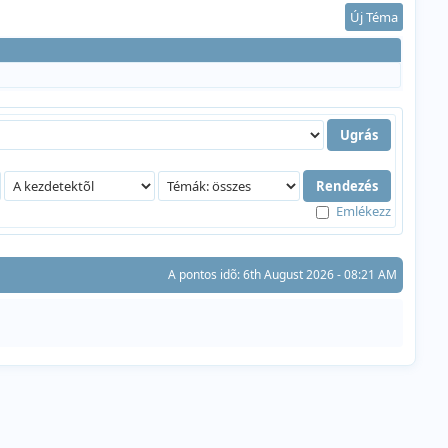
Új Téma
Emlékezz
A pontos idõ: 6th August 2026 - 08:21 AM