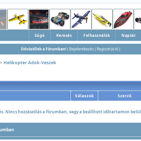
Súgó
Keresés
Felhasználók
Naptár
Üdvözöllek a Fórumban!
Bejelentkezés
Regisztráció
(
|
)
>
Helikopter Adok-Veszek
Válaszok
Szerzõ
. Nincs hozzászólás a fórumban, vagy a beállított idõtartamon belül