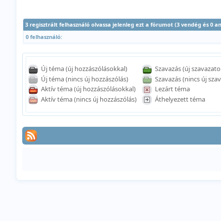
3 regisztrált felhasználó olvassa jelenleg ezt a fórumot (3 vendég és 0 
0 felhasználó:
Új téma (új hozzászólásokkal)
Szavazás (új szavazato
Új téma (nincs új hozzászólás)
Szavazás (nincs új szav
Aktív téma (új hozzászólásokkal)
Lezárt téma
Aktív téma (nincs új hozzászólás)
Áthelyezett téma