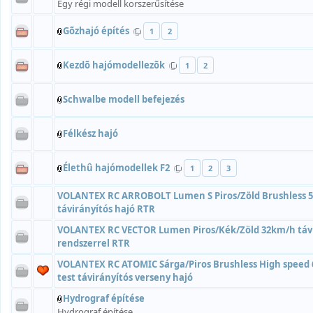
Egy régi modell korszerűsítése
Gõzhajó építés
1
2
Kezdõ hajómodellezõk
1
2
Schwalbe modell befejezés
Félkész hajó
Élethû hajómodellek F2
1
2
3
VOLANTEX RC ARROBOLT Lumen S Piros/Zöld Brushless 56
távirányítós hajó RTR
VOLANTEX RC VECTOR Lumen Piros/Kék/Zöld 32km/h távirá
rendszerrel RTR
VOLANTEX RC ATOMIC Sárga/Piros Brushless High speed
test távirányítós verseny hajó
Hydrograf építése
Hydrograf építése