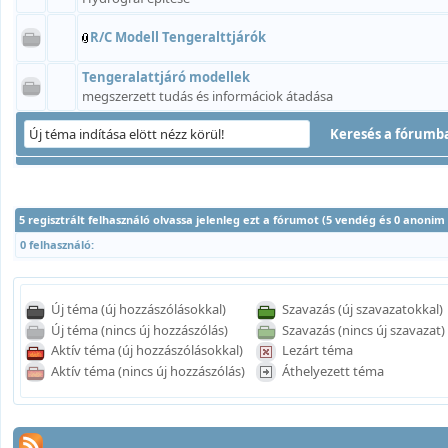
R/C Modell Tengeralttjárók
Tengeralattjáró modellek
megszerzett tudás és informáciok átadása
5 regisztrált felhasználó olvassa jelenleg ezt a fórumot (5 vendég és 0 anonim
0 felhasználó:
Új téma (új hozzászólásokkal)
Szavazás (új szavazatokkal)
Új téma (nincs új hozzászólás)
Szavazás (nincs új szavazat)
Aktív téma (új hozzászólásokkal)
Lezárt téma
Aktív téma (nincs új hozzászólás)
Áthelyezett téma