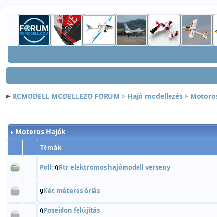
RCMODELL MODELLEZÕ FÓRUM
>
Hajó modellezés
>
Motoro
Motoros Hajók
Témák
Poll:
Rtr elektromos hajómodell verseny
Két méteres óriás
Poseidon felújítás