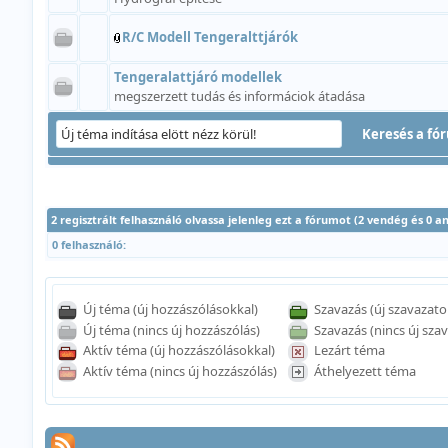
R/C Modell Tengeralttjárók
Tengeralattjáró modellek
megszerzett tudás és informáciok átadása
2 regisztrált felhasználó olvassa jelenleg ezt a fórumot (2 vendég és 0 
0 felhasználó:
Új téma (új hozzászólásokkal)
Szavazás (új szavazato
Új téma (nincs új hozzászólás)
Szavazás (nincs új szav
Aktív téma (új hozzászólásokkal)
Lezárt téma
Aktív téma (nincs új hozzászólás)
Áthelyezett téma