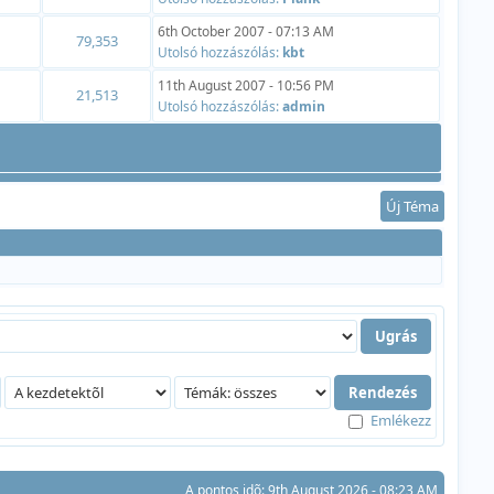
6th October 2007 - 07:13 AM
79,353
Utolsó hozzászólás:
kbt
11th August 2007 - 10:56 PM
21,513
Utolsó hozzászólás:
admin
Új Téma
Emlékezz
A pontos idõ: 9th August 2026 - 08:23 AM