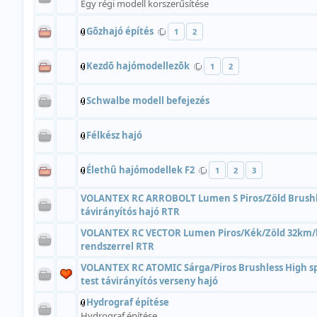
Egy régi modell korszerűsítése
Gõzhajó építés
1
2
Kezdõ hajómodellezõk
1
2
Schwalbe modell befejezés
Félkész hajó
Élethû hajómodellek F2
1
2
3
VOLANTEX RC ARROBOLT Lumen S Piros/Zöld Brushle
távirányítós hajó RTR
VOLANTEX RC VECTOR Lumen Piros/Kék/Zöld 32km/h t
rendszerrel RTR
VOLANTEX RC ATOMIC Sárga/Piros Brushless High 
test távirányítós verseny hajó
Hydrograf építése
Hydrograf építése