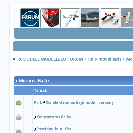
RCMODELL MODELLEZÕ FÓRUM
>
Hajó modellezés
>
Mo
Motoros Hajók
Témák
Poll:
Rtr elektromos hajómodell verseny
Két méteres óriás
Poseidon felújítás