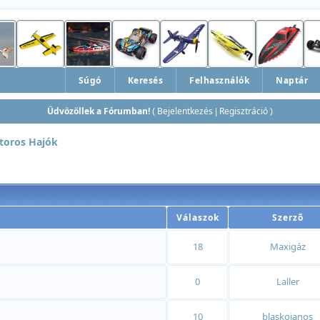
Súgó
Keresés
Felhasználók
Naptár
Üdvözöllek a Fórumban!
Bejelentkezés
Regisztráció
(
|
)
toros Hajók
Válaszok
Szerzõ
18
Maxigáz
0
Laller
10
blaskojanos