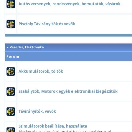
Autós versenyek, rendezvények, bemutatók, vásárok
Pisztoly Távirányítók és vevők
Vezérlés, Elektronika
Fórum
Akkumulátorok, töltõk
Szabályzók, Motorok egyéb elektronikai kiegészítõk
Távirányítók, vevõk
Szimulátorok beállítása, használata
Minden olyan információ, amit jó tudni a szimulátorokról