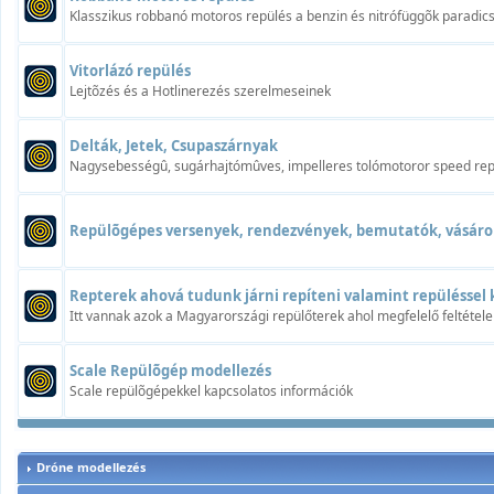
Klasszikus robbanó motoros repülés a benzin és nitrófüggõk paradi
Vitorlázó repülés
Lejtõzés és a Hotlinerezés szerelmeseinek
Delták, Jetek, Csupaszárnyak
Nagysebességû, sugárhajtómûves, impelleres tolómotoror speed rep
Repülõgépes versenyek, rendezvények, bemutatók, vásáro
Repterek ahová tudunk járni repíteni valamint repüléssel 
Itt vannak azok a Magyarországi repülőterek ahol megfelelő feltétele
Scale Repülõgép modellezés
Scale repülõgépekkel kapcsolatos információk
Dróne modellezés