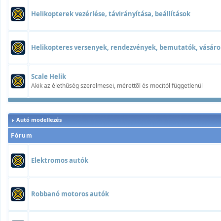
Helikopterek vezérlése, távirányítása, beállítások
Helikopteres versenyek, rendezvények, bemutatók, vásáro
Scale Helik
Akik az élethûség szerelmesei, mérettõl és mocitól függetlenül
Autó modellezés
Fórum
Elektromos autók
Robbanó motoros autók