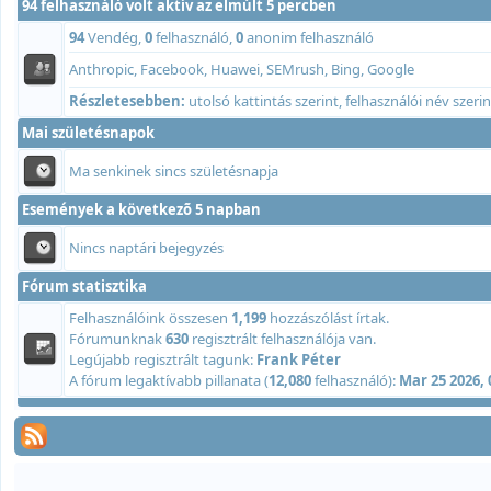
94 felhasználó volt aktív az elmúlt 5 percben
94
Vendég,
0
felhasználó,
0
anonim felhasználó
Anthropic, Facebook, Huawei, SEMrush, Bing, Google
Részletesebben:
utolsó kattintás szerint
,
felhasználói név szerin
Mai születésnapok
Ma senkinek sincs születésnapja
Események a következõ 5 napban
Nincs naptári bejegyzés
Fórum statisztika
Felhasználóink összesen
1,199
hozzászólást írtak.
Fórumunknak
630
regisztrált felhasználója van.
Legújabb regisztrált tagunk:
Frank Péter
A fórum legaktívabb pillanata (
12,080
felhasználó):
Mar 25 2026,