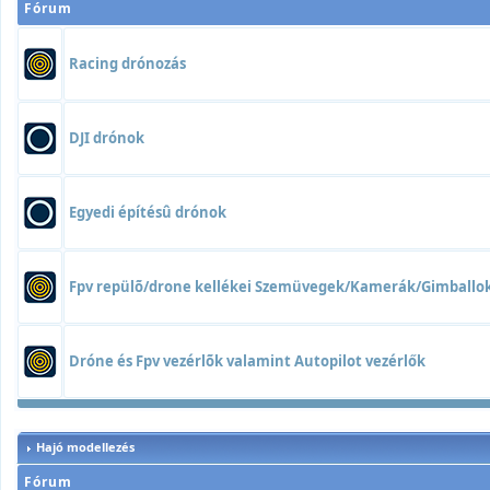
Fórum
Racing drónozás
DJI drónok
Egyedi építésû drónok
Fpv repülõ/drone kellékei Szemüvegek/Kamerák/Gimball
Dróne és Fpv vezérlõk valamint Autopilot vezérlők
Hajó modellezés
Fórum