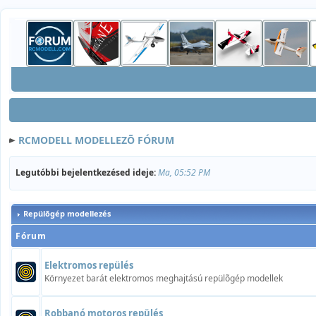
RCMODELL MODELLEZÕ FÓRUM
Legutóbbi bejelentkezésed ideje:
Ma, 05:52 PM
Repülõgép modellezés
Fórum
Elektromos repülés
Környezet barát elektromos meghajtású repülõgép modellek
Robbanó motoros repülés