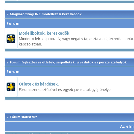
Magyarországi R/C modellezési kereskedők
Fórum
Modellboltok, kereskedõk
Mindenki leírhatja pozitív, vagy negativ tapasztalatait, technikai ta
kapcsolatban.
Fórum fejlesztés és ötletek, segédletek, javaslatok és persze szabályok
Fórum
Ötletek és kérdések.
Fórum szerkesztésével és egyéb javaslatok gyûjtõhelye
Fórum statisztika
Az elm