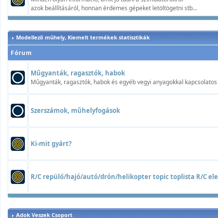
azok beállításáról, honnan érdemes gépeket letöltögetni stb...
Modellezõ mûhely, Kiemelt termékek statisztikák
Fórum
Mûgyanták, ragasztók, habok
Mûgyanták, ragasztók, habok és egyéb vegyi anyagokkal kapcsolatos t
Szerszámok, mûhelyfogások
Ki-mit gyárt?
R/C repülő/hajó/autó/drón/helikopter topic toplista R/C elek
Adok Veszek Csoport