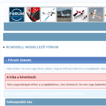
RCMODELL MODELLEZÕ FÓRUM
Fórum üzenet.
Hiba történt. Ha nem vagy biztos abban, hogyan kell használni ezt a szolgáltatást, ille
A hiba a következõ:
Nincs jogosultságod ehhez a szolgáltatáshoz, nem érheted el. Ha nem vagy bejelentk
Nem vagy bejelentkezve! Lejjebb bejelentkezhetsz.
Felhasználói név