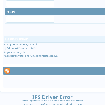
Jelszó
Hasznos linkek
Elfelejtett jelszó helyreállítása
Új felhasználó regisztráció
Súgó állományok
Kapcsolatfelvétel a fórum adminisztrátorával
IPS Driver Error
There appears to be an error with the database.
You can try to refresh the page by clicking
here