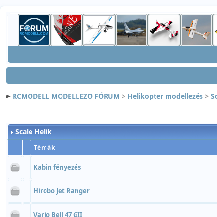
RCMODELL MODELLEZÕ FÓRUM
>
Helikopter modellezés
>
S
Scale Helik
Témák
Kabin fényezés
Hirobo Jet Ranger
Vario Bell 47 GII