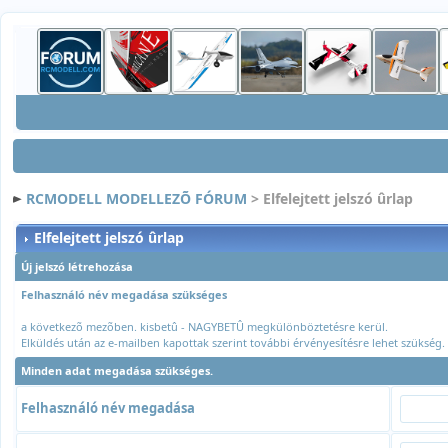
RCMODELL MODELLEZÕ FÓRUM
> Elfelejtett jelszó ûrlap
Elfelejtett jelszó ûrlap
Új jelszó létrehozása
Felhasználó név megadása szükséges
a következõ mezõben. kisbetû - NAGYBETÛ megkülönböztetésre kerül.
Elküldés után az e-mailben kapottak szerint további érvényesítésre lehet szükség.
Minden adat megadása szükséges.
Felhasználó név megadása