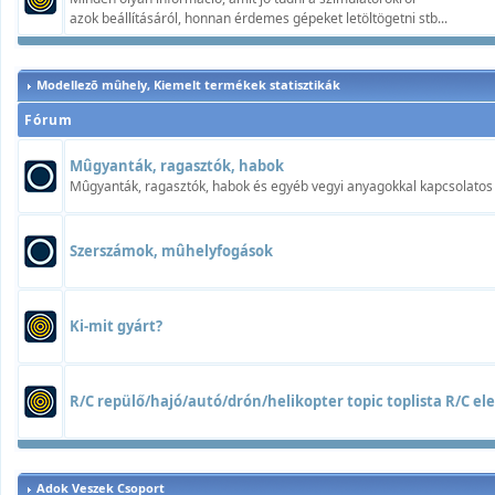
azok beállításáról, honnan érdemes gépeket letöltögetni stb...
Modellezõ mûhely, Kiemelt termékek statisztikák
Fórum
Mûgyanták, ragasztók, habok
Mûgyanták, ragasztók, habok és egyéb vegyi anyagokkal kapcsolatos t
Szerszámok, mûhelyfogások
Ki-mit gyárt?
R/C repülő/hajó/autó/drón/helikopter topic toplista R/C elek
Adok Veszek Csoport