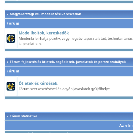
Magyarországi R/C modellezési kereskedők
Fórum
Modellboltok, kereskedõk
Mindenki leírhatja pozitív, vagy negativ tapasztalatait, technikai ta
kapcsolatban.
Fórum fejlesztés és ötletek, segédletek, javaslatok és persze szabályok
Fórum
Ötletek és kérdések.
Fórum szerkesztésével és egyéb javaslatok gyûjtõhelye
Fórum statisztika
Az elm