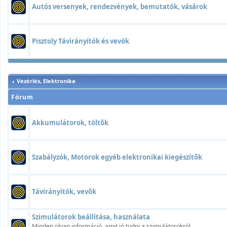
Autós versenyek, rendezvények, bemutatók, vásárok
Pisztoly Távirányítók és vevők
Vezérlés, Elektronika
Fórum
Akkumulátorok, töltõk
Szabályzók, Motorok egyéb elektronikai kiegészítõk
Távirányítók, vevõk
Szimulátorok beállítása, használata
Minden olyan információ, amit jó tudni a szimulátorokról