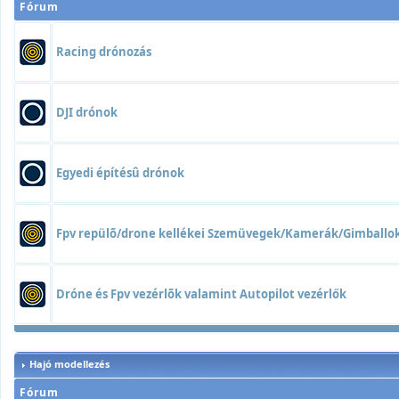
Fórum
Racing drónozás
DJI drónok
Egyedi építésû drónok
Fpv repülõ/drone kellékei Szemüvegek/Kamerák/Gimball
Dróne és Fpv vezérlõk valamint Autopilot vezérlők
Hajó modellezés
Fórum