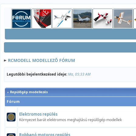
RCMODELL MODELLEZÕ FÓRUM
Legutóbbi bejelentkezésed ideje:
Ma, 05:33 AM
Repülõgép modellezés
Fórum
Elektromos repülés
Környezet barát elektromos meghajtású repülõgép modellek
Robbanó motoros repülés