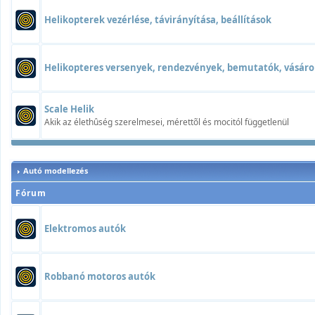
Helikopterek vezérlése, távirányítása, beállítások
Helikopteres versenyek, rendezvények, bemutatók, vásáro
Scale Helik
Akik az élethûség szerelmesei, mérettõl és mocitól függetlenül
Autó modellezés
Fórum
Elektromos autók
Robbanó motoros autók