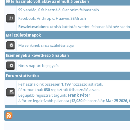
99 felhasználó volt aktív az elmúlt 5 percben
99
Vendég,
0
felhasználó,
0
anonim felhasználó
Facebook, Anthropic, Huawei, SEMrush
Részletesebben:
utolsó kattintás szerint
,
felhasználói név szerin
Mai születésnapok
Ma senkinek sincs születésnapja
Események a következõ 5 napban
Nincs naptári bejegyzés
Fórum statisztika
Felhasználóink összesen
1,199
hozzászólást írtak.
Fórumunknak
630
regisztrált felhasználója van.
Legújabb regisztrált tagunk:
Frank Péter
A fórum legaktívabb pillanata (
12,080
felhasználó):
Mar 25 2026,