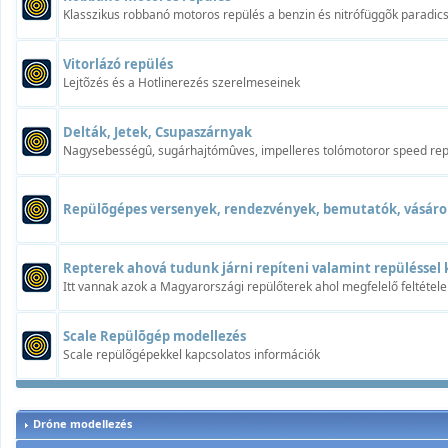
Klasszikus robbanó motoros repülés a benzin és nitrófüggõk paradi
Vitorlázó repülés
Lejtõzés és a Hotlinerezés szerelmeseinek
Delták, Jetek, Csupaszárnyak
Nagysebességû, sugárhajtómûves, impelleres tolómotoror speed rep
Repülõgépes versenyek, rendezvények, bemutatók, vásáro
Repterek ahová tudunk járni repíteni valamint repüléssel 
Itt vannak azok a Magyarországi repülőterek ahol megfelelő feltétele
Scale Repülõgép modellezés
Scale repülõgépekkel kapcsolatos információk
Dróne modellezés