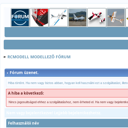
RCMODELL MODELLEZÕ FÓRUM
Fórum üzenet.
Hiba történt. Ha nem vagy biztos abban, hogyan kell használni ezt a szolgáltatást, ille
A hiba a következõ:
Nincs jogosultságod ehhez a szolgáltatáshoz, nem érheted el. Ha nem vagy bejelentk
Nem vagy bejelentkezve! Lejjebb bejelentkezhetsz.
Felhasználói név