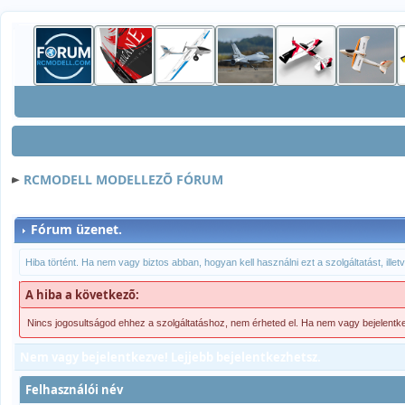
RCMODELL MODELLEZÕ FÓRUM
Fórum üzenet.
Hiba történt. Ha nem vagy biztos abban, hogyan kell használni ezt a szolgáltatást, ille
A hiba a következõ:
Nincs jogosultságod ehhez a szolgáltatáshoz, nem érheted el. Ha nem vagy bejelentk
Nem vagy bejelentkezve! Lejjebb bejelentkezhetsz.
Felhasználói név