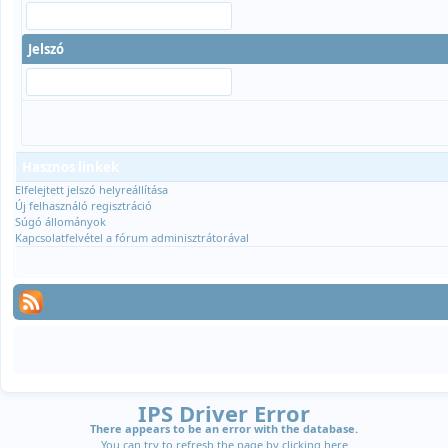
Jelszó
Hasznos linkek
Elfelejtett jelszó helyreállítása
Új felhasználó regisztráció
Súgó állományok
Kapcsolatfelvétel a fórum adminisztrátorával
IPS Driver Error
There appears to be an error with the database.
You can try to refresh the page by clicking
here