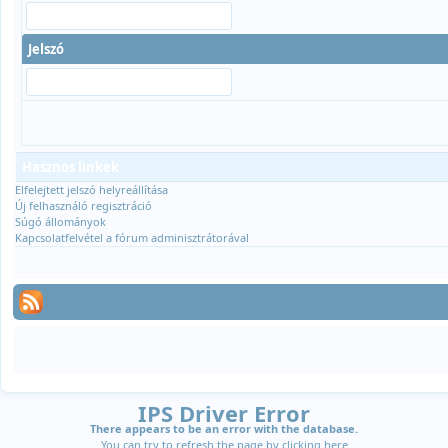
Jelszó
Hasznos linkek
Elfelejtett jelszó helyreállítása
Új felhasználó regisztráció
Súgó állományok
Kapcsolatfelvétel a fórum adminisztrátorával
IPS Driver Error
There appears to be an error with the database.
You can try to refresh the page by clicking
here