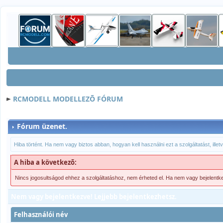
RCMODELL MODELLEZÕ FÓRUM
Fórum üzenet.
Hiba történt. Ha nem vagy biztos abban, hogyan kell használni ezt a szolgáltatást, ille
A hiba a következõ:
Nincs jogosultságod ehhez a szolgáltatáshoz, nem érheted el. Ha nem vagy bejelentk
Nem vagy bejelentkezve! Lejjebb bejelentkezhetsz.
Felhasználói név