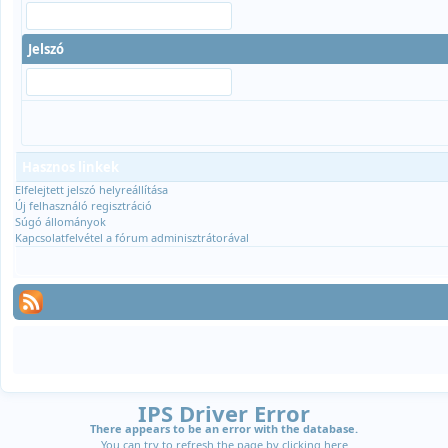
Jelszó
Hasznos linkek
Elfelejtett jelszó helyreállítása
Új felhasználó regisztráció
Súgó állományok
Kapcsolatfelvétel a fórum adminisztrátorával
IPS Driver Error
There appears to be an error with the database.
You can try to refresh the page by clicking
here