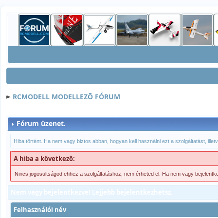
RCMODELL MODELLEZÕ FÓRUM
Fórum üzenet.
Hiba történt. Ha nem vagy biztos abban, hogyan kell használni ezt a szolgáltatást, ille
A hiba a következõ:
Nincs jogosultságod ehhez a szolgáltatáshoz, nem érheted el. Ha nem vagy bejelentk
Nem vagy bejelentkezve! Lejjebb bejelentkezhetsz.
Felhasználói név