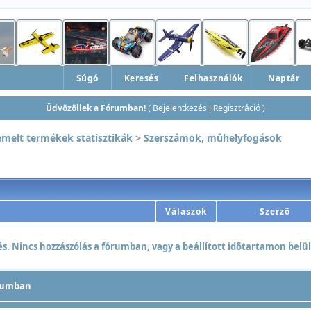
Súgó
Keresés
Felhasználók
Naptár
Üdvözöllek a Fórumban!
Bejelentkezés
Regisztráció
(
|
)
emelt termékek statisztikák
>
Szerszámok, mûhelyfogások
Válaszok
Szerzõ
. Nincs hozzászólás a fórumban, vagy a beállított idõtartamon belül