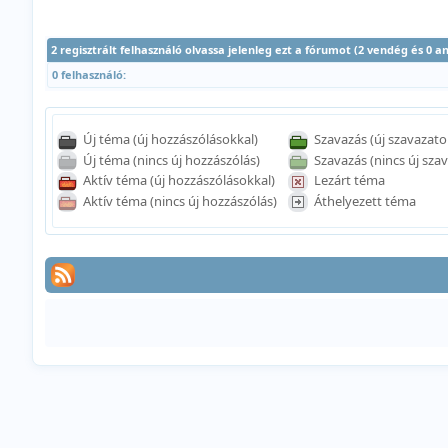
2 regisztrált felhasználó olvassa jelenleg ezt a fórumot (2 vendég és 0 
0 felhasználó:
Új téma (új hozzászólásokkal)
Szavazás (új szavazato
Új téma (nincs új hozzászólás)
Szavazás (nincs új szav
Aktív téma (új hozzászólásokkal)
Lezárt téma
Aktív téma (nincs új hozzászólás)
Áthelyezett téma