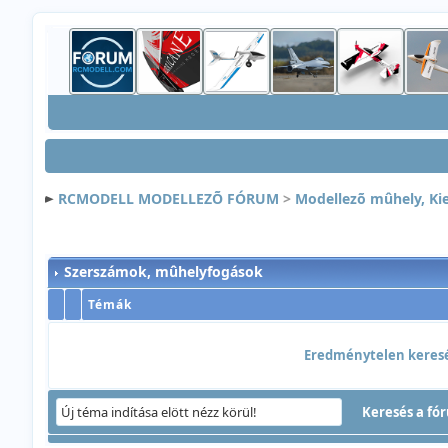
RCMODELL MODELLEZÕ FÓRUM
>
Modellezõ mûhely, Ki
Szerszámok, mûhelyfogások
Témák
Eredménytelen keresés