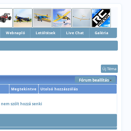
Webnapló
Letöltések
Live Chat
Galéria
Új Téma
Fórum beallítás
Megtekintve
Utolsó hozzászólás
 nem szólt hozzá senki