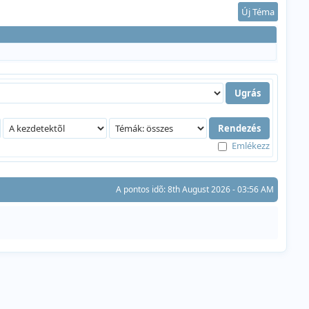
Új Téma
Emlékezz
A pontos idõ: 8th August 2026 - 03:56 AM