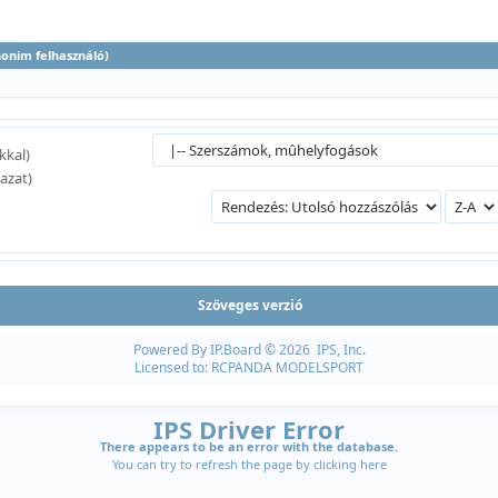
anonim felhasználó)
kkal)
azat)
Szöveges verzió
Powered By
IP.Board
© 2026
IPS, Inc
.
Licensed to: RCPANDA MODELSPORT
IPS Driver Error
There appears to be an error with the database.
You can try to refresh the page by clicking
here