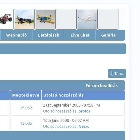
Webnapló
Letöltések
Live Chat
Galéria
Új Téma
Fórum beallítás
Megtekintve
Utolsó hozzászólás
21st September 2008 - 07:58 PM
15,062
Utolsó hozzászólás:
protos
10th June 2008 - 09:07 AM
13,005
Utolsó hozzászólás:
Necro