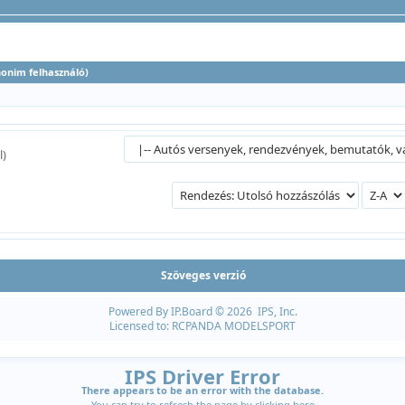
anonim felhasználó)
l)
Szöveges verzió
Powered By
IP.Board
© 2026
IPS, Inc
.
Licensed to: RCPANDA MODELSPORT
IPS Driver Error
There appears to be an error with the database.
You can try to refresh the page by clicking
here