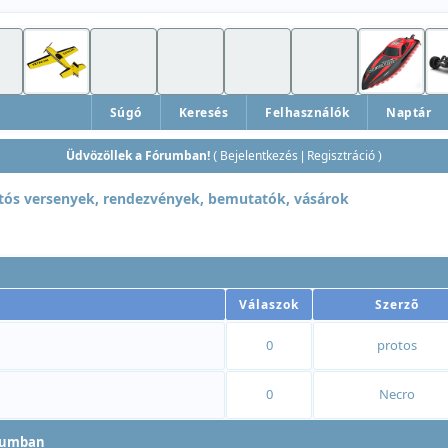
Súgó
Keresés
Felhasználók
Naptár
Üdvözöllek a Fórumban!
Bejelentkezés
Regisztráció
(
|
)
tós versenyek, rendezvények, bemutatók, vásárok
Válaszok
Szerzõ
0
protos
0
Necro