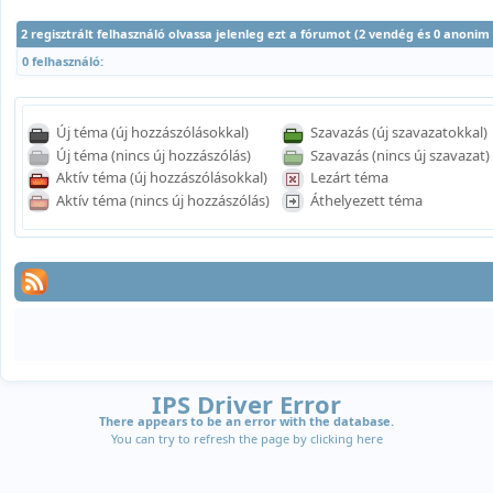
2 regisztrált felhasználó olvassa jelenleg ezt a fórumot (2 vendég és 0 anonim
0 felhasználó:
Új téma (új hozzászólásokkal)
Szavazás (új szavazatokkal)
Új téma (nincs új hozzászólás)
Szavazás (nincs új szavazat)
Aktív téma (új hozzászólásokkal)
Lezárt téma
Aktív téma (nincs új hozzászólás)
Áthelyezett téma
IPS Driver Error
There appears to be an error with the database.
You can try to refresh the page by clicking
here