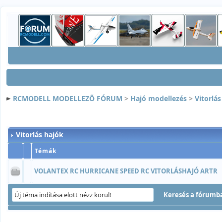
RCMODELL MODELLEZÕ FÓRUM
>
Hajó modellezés
>
Vitorlás
Vitorlás hajók
Témák
VOLANTEX RC HURRICANE SPEED RC VITORLÁSHAJÓ ARTR