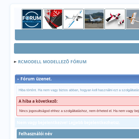
RCMODELL MODELLEZÕ FÓRUM
Fórum üzenet.
Hiba történt. Ha nem vagy biztos abban, hogyan kell használni ezt a szolgáltatást
A hiba a következõ:
Nincs jogosultságod ehhez a szolgáltatáshoz, nem érheted el. Ha nem vagy be
Nem vagy bejelentkezve! Lejjebb bejelentkezhetsz.
Felhasználói név