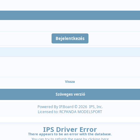
Vissza
Szöveges verzió
Powered By
IP.Board
© 2026
IPS, Inc
.
Licensed to: RCPANDA MODELSPORT
IPS Driver Error
There appears to be an error with the database.
You can try to refresh the page by clicking
here