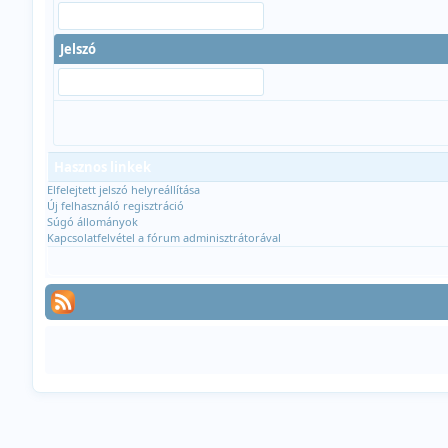
Jelszó
Hasznos linkek
Elfelejtett jelszó helyreállítása
Új felhasználó regisztráció
Súgó állományok
Kapcsolatfelvétel a fórum adminisztrátorával