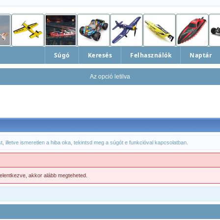
Súgó
Keresés
Felhasználók
Naptár
Az opció letilva
, illetve ismeretlen a hiba oka, tekintsd meg a súgót e funkcióval kapcsolatban.
jelentkezve, akkor alább megteheted.