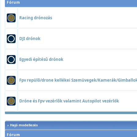
Fórum
Racing drónozás
DJI drónok
Egyedi építésû drónok
Fpv repülõ/drone kellékei Szemüvegek/Kamerák/Gimball
Dróne és Fpv vezérlõk valamint Autopilot vezérlők
Hajó modellezés
Fórum