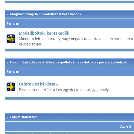
Magyarországi R/C modellezési kereskedők
Fórum
Modellboltok, kereskedõk
Mindenki leírhatja pozitív, vagy negativ tapasztalatait, technikai ta
kapcsolatban.
Fórum fejlesztés és ötletek, segédletek, javaslatok és persze szabályok
Fórum
Ötletek és kérdések.
Fórum szerkesztésével és egyéb javaslatok gyûjtõhelye
Fórum statisztika
Az elm