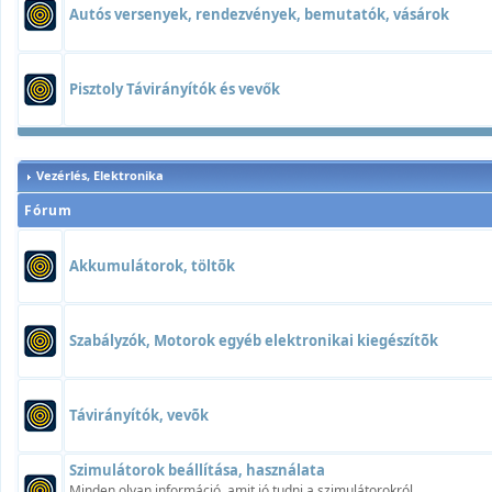
Autós versenyek, rendezvények, bemutatók, vásárok
Pisztoly Távirányítók és vevők
Vezérlés, Elektronika
Fórum
Akkumulátorok, töltõk
Szabályzók, Motorok egyéb elektronikai kiegészítõk
Távirányítók, vevõk
Szimulátorok beállítása, használata
Minden olyan információ, amit jó tudni a szimulátorokról