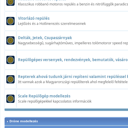
Klasszikus robbanó motoros repülés a benzin és nitrófüggõk paradi
Vitorlázó repülés
Lejtõzés és a Hotlinerezés szerelmeseinek
Delták, Jetek, Csupaszárnyak
Nagysebességû, sugárhajtómûves, impelleres tolómotoror speed rep
Repülõgépes versenyek, rendezvények, bemutatók, vásáro
Repterek ahová tudunk járni repíteni valamint repüléssel 
Itt vannak azok a Magyarországi repülőterek ahol megfelelő feltétele
Scale Repülõgép modellezés
Scale repülõgépekkel kapcsolatos információk
Dróne modellezés