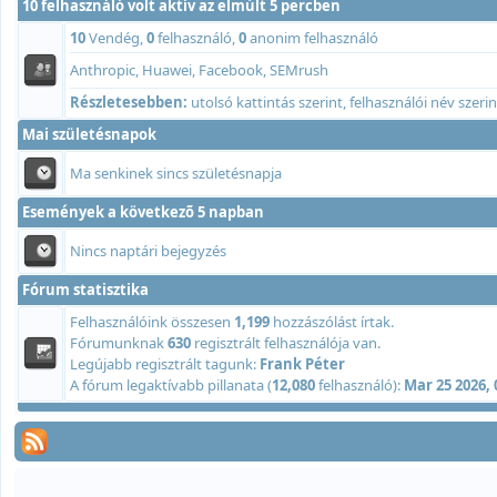
10 felhasználó volt aktív az elmúlt 5 percben
10
Vendég,
0
felhasználó,
0
anonim felhasználó
Anthropic, Huawei, Facebook, SEMrush
Részletesebben:
utolsó kattintás szerint
,
felhasználói név szerin
Mai születésnapok
Ma senkinek sincs születésnapja
Események a következõ 5 napban
Nincs naptári bejegyzés
Fórum statisztika
Felhasználóink összesen
1,199
hozzászólást írtak.
Fórumunknak
630
regisztrált felhasználója van.
Legújabb regisztrált tagunk:
Frank Péter
A fórum legaktívabb pillanata (
12,080
felhasználó):
Mar 25 2026,