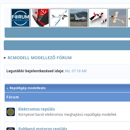
RCMODELL MODELLEZÕ FÓRUM
Legutóbbi bejelentkezésed ideje:
Ma, 07:18 AM
Repülõgép modellezés
Fórum
Elektromos repülés
Környezet barát elektromos meghajtású repülõgép modellek
Robbanó motoros repülés