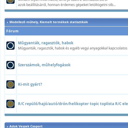
azok beállításáról, honnan érdemes gépeket letöltögetni stb...
Modellezõ mûhely, Kiemelt termékek statisztikák
Fórum
Mûgyanták, ragasztók, habok
Mûgyanták, ragasztók, habok és egyéb vegyi anyagokkal kapcsolatos t
Szerszámok, mûhelyfogások
Ki-mit gyárt?
R/C repülő/hajó/autó/drón/helikopter topic toplista R/C elek
Adok Veszek Csoport