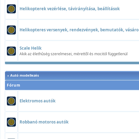
Helikopterek vezérlése, távirányítása, beállítások
Helikopteres versenyek, rendezvények, bemutatók, vásáro
Scale Helik
Akik az élethûség szerelmesei, mérettõl és mocitól függetlenül
Autó modellezés
Fórum
Elektromos autók
Robbanó motoros autók