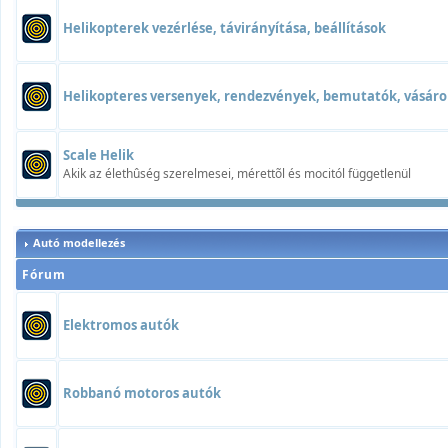
Helikopterek vezérlése, távirányítása, beállítások
Helikopteres versenyek, rendezvények, bemutatók, vásáro
Scale Helik
Akik az élethûség szerelmesei, mérettõl és mocitól függetlenül
Autó modellezés
Fórum
Elektromos autók
Robbanó motoros autók