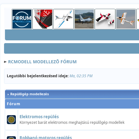
RCMODELL MODELLEZÕ FÓRUM
Legutóbbi bejelentkezésed ideje:
Ma, 02:35 PM
Repülõgép modellezés
Fórum
Elektromos repülés
Környezet barát elektromos meghajtású repülõgép modellek
Robbanó motoros repülés