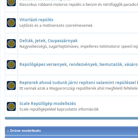
Klasszikus robbanó motoros repülés a benzin és nitrófüggõk paradi
Vitorlázó repülés
Lejtõzés és a Hotlinerezés szerelmeseinek
Delták, Jetek, Csupaszárnyak
Nagysebességû, sugárhajtómûves, impelleres tolómotoror speed rep
Repülõgépes versenyek, rendezvények, bemutatók, vásáro
Repterek ahová tudunk járni repíteni valamint repüléssel 
Itt vannak azok a Magyarországi repülőterek ahol megfelelő feltétele
Scale Repülõgép modellezés
Scale repülõgépekkel kapcsolatos információk
Dróne modellezés