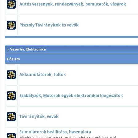
Autós versenyek, rendezvények, bemutatók, vásárok
Pisztoly Távirányítók és vevők
Vezérlés, Elektronika
Fórum
Akkumulátorok, töltõk
Szabályzók, Motorok egyéb elektronikai kiegészítõk
Távirányítók, vevõk
Szimulátorok beállítása, használata
Minden olyan információ, amit jó tudni a szimulátorokról