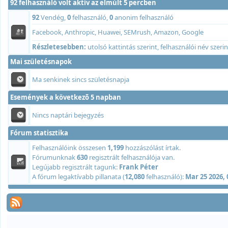
92 felhasználó volt aktív az elmúlt 5 percben
92
Vendég,
0
felhasználó,
0
anonim felhasználó
Facebook, Anthropic, Huawei, SEMrush, Amazon, Google
Részletesebben:
utolsó kattintás szerint
,
felhasználói név szerin
Mai születésnapok
Ma senkinek sincs születésnapja
Események a következõ 5 napban
Nincs naptári bejegyzés
Fórum statisztika
Felhasználóink összesen
1,199
hozzászólást írtak.
Fórumunknak
630
regisztrált felhasználója van.
Legújabb regisztrált tagunk:
Frank Péter
A fórum legaktívabb pillanata (
12,080
felhasználó):
Mar 25 2026,