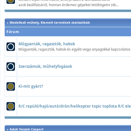
azok beállításáról, honnan érdemes gépeket letöltögetni stb...
Modellezõ mûhely, Kiemelt termékek statisztikák
Fórum
Mûgyanták, ragasztók, habok
Mûgyanták, ragasztók, habok és egyéb vegyi anyagokkal kapcsolatos t
Szerszámok, mûhelyfogások
Ki-mit gyárt?
R/C repülő/hajó/autó/drón/helikopter topic toplista R/C elek
Adok Veszek Csoport