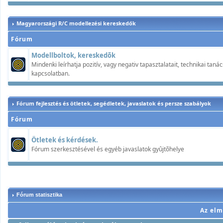
Magyarországi R/C modellezési kereskedők
Fórum
Modellboltok, kereskedõk
Mindenki leírhatja pozitív, vagy negativ tapasztalatait, technikai ta
kapcsolatban.
Fórum fejlesztés és ötletek, segédletek, javaslatok és persze szabályok
Fórum
Ötletek és kérdések.
Fórum szerkesztésével és egyéb javaslatok gyûjtõhelye
Fórum statisztika
Az elm