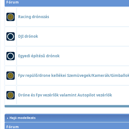
Fórum
Racing drónozás
DJI drónok
Egyedi építésû drónok
Fpv repülõ/drone kellékei Szemüvegek/Kamerák/Gimball
Dróne és Fpv vezérlõk valamint Autopilot vezérlők
Hajó modellezés
Fórum