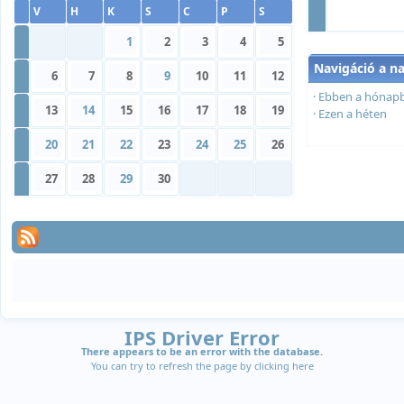
V
H
K
S
C
P
S
»
1
2
3
4
5
Navigáció a n
»
6
7
8
9
10
11
12
·
Ebben a hónap
»
13
14
15
16
17
18
19
·
Ezen a héten
»
20
21
22
23
24
25
26
»
27
28
29
30
IPS Driver Error
There appears to be an error with the database.
You can try to refresh the page by clicking
here