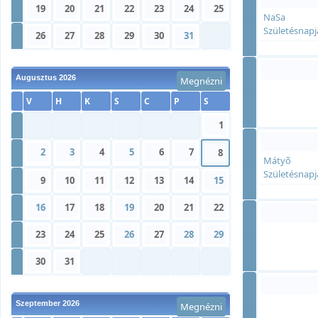
»
19
20
21
22
23
24
25
NaSa
»
Születésnapj
»
26
27
28
29
30
31
Augusztus 2026
Megnézni
»
V
H
K
S
C
P
S
»
1
2
3
4
5
6
7
»
8
Mátyõ
»
Születésnapj
»
9
10
11
12
13
14
15
»
16
17
18
19
20
21
22
»
23
24
25
26
27
28
29
»
»
30
31
Szeptember 2026
Megnézni
»