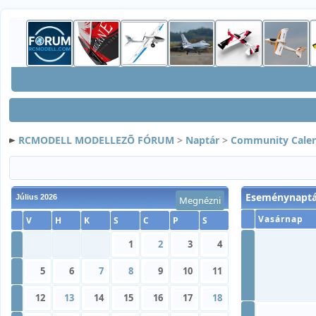
RCMODELL MODELLEZÕ FÓRUM
>
Naptár
>
Community Cale
Eseménynaptá
Július 2026
Megnézni
Vasárnap
V
H
K
S
C
P
S
»
1
2
3
4
»
»
5
6
7
8
9
10
11
»
12
13
14
15
16
17
18