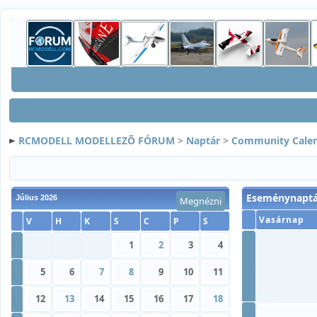
RCMODELL MODELLEZÕ FÓRUM
>
Naptár
>
Community Cale
Eseménynaptá
Július 2026
Megnézni
Vasárnap
V
H
K
S
C
P
S
»
1
2
3
4
»
»
5
6
7
8
9
10
11
»
12
13
14
15
16
17
18