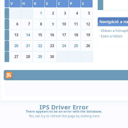
V
H
K
S
C
P
S
»
1
2
3
4
5
Navigáció a n
»
6
7
8
9
10
11
12
·
Ebben a hónap
»
13
14
15
16
17
18
19
·
Ezen a héten
»
20
21
22
23
24
25
26
»
27
28
29
30
IPS Driver Error
There appears to be an error with the database.
You can try to refresh the page by clicking
here