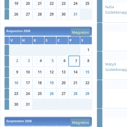
»
19
20
21
22
23
24
25
NaSa
»
Születésnapj
»
26
27
28
29
30
31
Augusztus 2026
Megnézni
»
V
H
K
S
C
P
S
»
1
2
3
4
5
6
8
»
7
Mátyõ
»
Születésnapj
»
9
10
11
12
13
14
15
»
16
17
18
19
20
21
22
»
23
24
25
26
27
28
29
»
»
30
31
Szeptember 2026
Megnézni
»