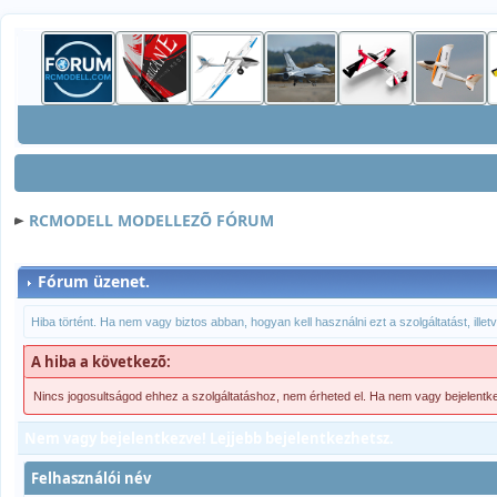
RCMODELL MODELLEZÕ FÓRUM
Fórum üzenet.
Hiba történt. Ha nem vagy biztos abban, hogyan kell használni ezt a szolgáltatást, ille
A hiba a következõ:
Nincs jogosultságod ehhez a szolgáltatáshoz, nem érheted el. Ha nem vagy bejelentk
Nem vagy bejelentkezve! Lejjebb bejelentkezhetsz.
Felhasználói név