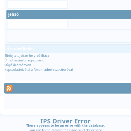
Jelszó
Hasznos linkek
Elfelejtett jelszó helyreállítása
Új felhasználó regisztráció
Súgó állományok
Kapcsolatfelvétel a fórum adminisztrátorával
IPS Driver Error
There appears to be an error with the database.
You can try to refresh the page by clicking
here