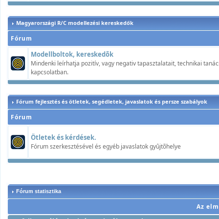
Magyarországi R/C modellezési kereskedők
Fórum
Modellboltok, kereskedõk
Mindenki leírhatja pozitív, vagy negativ tapasztalatait, technikai ta
kapcsolatban.
Fórum fejlesztés és ötletek, segédletek, javaslatok és persze szabályok
Fórum
Ötletek és kérdések.
Fórum szerkesztésével és egyéb javaslatok gyûjtõhelye
Fórum statisztika
Az elm