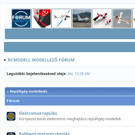
RCMODELL MODELLEZÕ FÓRUM
Legutóbbi bejelentkezésed ideje:
Ma, 10:38 AM
Repülõgép modellezés
Fórum
Elektromos repülés
Környezet barát elektromos meghajtású repülõgép modellek
Robbanó motoros repülés