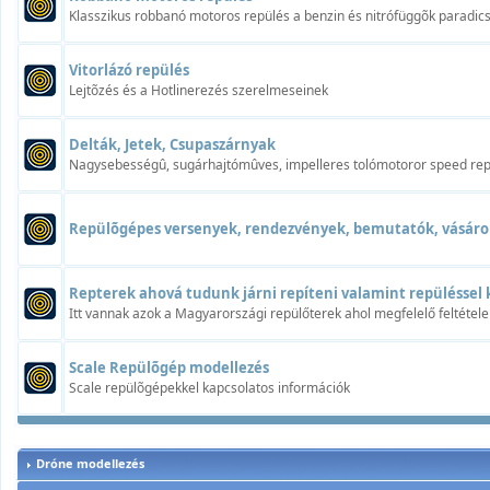
Klasszikus robbanó motoros repülés a benzin és nitrófüggõk paradi
Vitorlázó repülés
Lejtõzés és a Hotlinerezés szerelmeseinek
Delták, Jetek, Csupaszárnyak
Nagysebességû, sugárhajtómûves, impelleres tolómotoror speed rep
Repülõgépes versenyek, rendezvények, bemutatók, vásáro
Repterek ahová tudunk járni repíteni valamint repüléssel 
Itt vannak azok a Magyarországi repülőterek ahol megfelelő feltétele
Scale Repülõgép modellezés
Scale repülõgépekkel kapcsolatos információk
Dróne modellezés