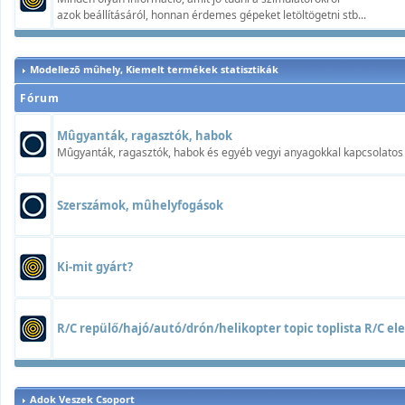
azok beállításáról, honnan érdemes gépeket letöltögetni stb...
Modellezõ mûhely, Kiemelt termékek statisztikák
Fórum
Mûgyanták, ragasztók, habok
Mûgyanták, ragasztók, habok és egyéb vegyi anyagokkal kapcsolatos t
Szerszámok, mûhelyfogások
Ki-mit gyárt?
R/C repülő/hajó/autó/drón/helikopter topic toplista R/C elek
Adok Veszek Csoport