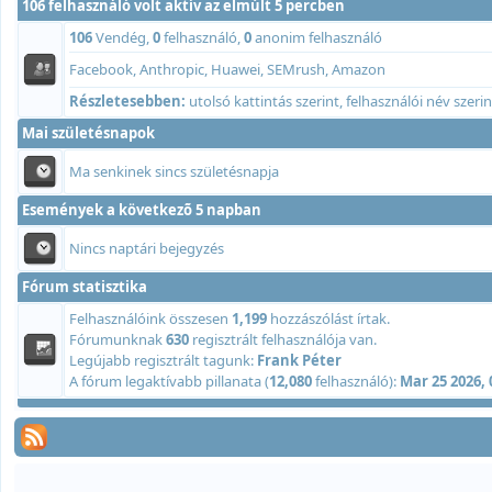
106 felhasználó volt aktív az elmúlt 5 percben
106
Vendég,
0
felhasználó,
0
anonim felhasználó
Facebook, Anthropic, Huawei, SEMrush, Amazon
Részletesebben:
utolsó kattintás szerint
,
felhasználói név szerin
Mai születésnapok
Ma senkinek sincs születésnapja
Események a következõ 5 napban
Nincs naptári bejegyzés
Fórum statisztika
Felhasználóink összesen
1,199
hozzászólást írtak.
Fórumunknak
630
regisztrált felhasználója van.
Legújabb regisztrált tagunk:
Frank Péter
A fórum legaktívabb pillanata (
12,080
felhasználó):
Mar 25 2026,