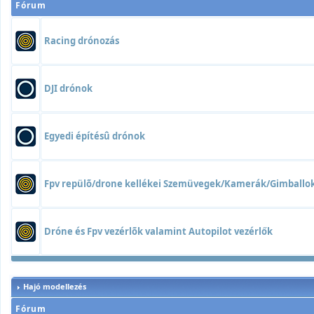
Fórum
Racing drónozás
DJI drónok
Egyedi építésû drónok
Fpv repülõ/drone kellékei Szemüvegek/Kamerák/Gimball
Dróne és Fpv vezérlõk valamint Autopilot vezérlők
Hajó modellezés
Fórum