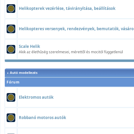
Helikopterek vezérlése, távirányítása, beállítások
Helikopteres versenyek, rendezvények, bemutatók, vásáro
Scale Helik
Akik az élethûség szerelmesei, mérettõl és mocitól függetlenül
Autó modellezés
Fórum
Elektromos autók
Robbanó motoros autók