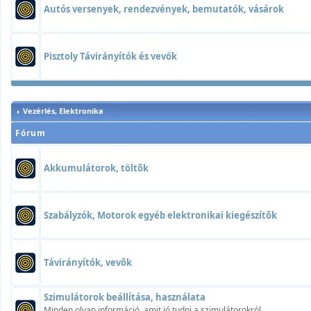
Autós versenyek, rendezvények, bemutatók, vásárok
Pisztoly Távirányítók és vevők
Vezérlés, Elektronika
Fórum
Akkumulátorok, töltõk
Szabályzók, Motorok egyéb elektronikai kiegészítõk
Távirányítók, vevõk
Szimulátorok beállítása, használata
Minden olyan információ, amit jó tudni a szimulátorokról