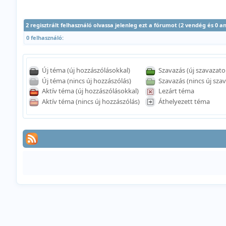
2 regisztrált felhasználó olvassa jelenleg ezt a fórumot (2 vendég és 0 
0 felhasználó:
Új téma (új hozzászólásokkal)
Szavazás (új szavazato
Új téma (nincs új hozzászólás)
Szavazás (nincs új szav
Aktív téma (új hozzászólásokkal)
Lezárt téma
Aktív téma (nincs új hozzászólás)
Áthelyezett téma