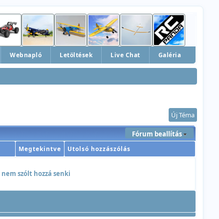
Webnapló
Letöltések
Live Chat
Galéria
Új Téma
Fórum beallítás
Megtekintve
Utolsó hozzászólás
 nem szólt hozzá senki