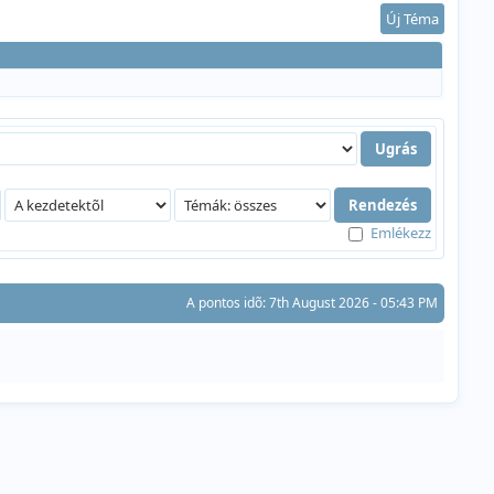
Új Téma
Emlékezz
A pontos idõ: 7th August 2026 - 05:43 PM