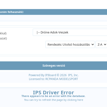
anonim felhasználó)
kkal)
azat)
Szöveges verzió
Powered By
IP.Board
© 2026
IPS, Inc
.
Licensed to: RCPANDA MODELSPORT
IPS Driver Error
There appears to be an error with the database.
You can try to refresh the page by clicking
here