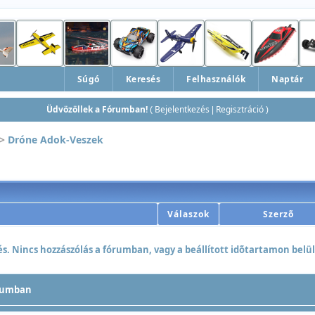
Súgó
Keresés
Felhasználók
Naptár
Üdvözöllek a Fórumban!
Bejelentkezés
Regisztráció
(
|
)
>
Dróne Adok-Veszek
Válaszok
Szerzõ
. Nincs hozzászólás a fórumban, vagy a beállított idõtartamon belül