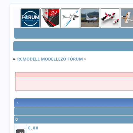
RCMODELL MODELLEZÕ FÓRUM
>
0
0
,
0
0