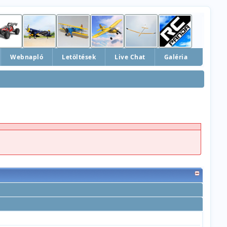
Webnapló
Letöltések
Live Chat
Galéria