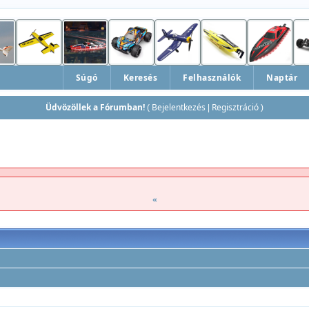
Súgó
Keresés
Felhasználók
Naptár
Üdvözöllek a Fórumban!
Bejelentkezés
Regisztráció
(
|
)
«