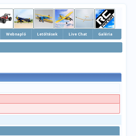
Webnapló
Letöltések
Live Chat
Galéria