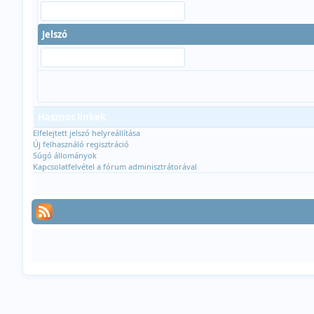
Jelszó
Hasznos linkek
Elfelejtett jelszó helyreállítása
Új felhasználó regisztráció
Súgó állományok
Kapcsolatfelvétel a fórum adminisztrátorával