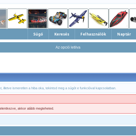
Súgó
Keresés
Felhasználók
Naptár
Az opció letilva
, illetve ismeretlen a hiba oka, tekintsd meg a súgót e funkcióval kapcsolatban.
jelentkezve, akkor alább megteheted.