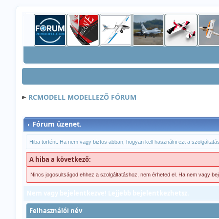
RCMODELL MODELLEZÕ FÓRUM
Fórum üzenet.
Hiba történt. Ha nem vagy biztos abban, hogyan kell használni ezt a szolgáltatást
A hiba a következõ:
Nincs jogosultságod ehhez a szolgáltatáshoz, nem érheted el. Ha nem vagy be
Nem vagy bejelentkezve! Lejjebb bejelentkezhetsz.
Felhasználói név