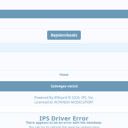
Vissza
Szöveges verzió
Powered By
IP.Board
© 2026
IPS, Inc
.
Licensed to: RCPANDA MODELSPORT
IPS Driver Error
There appears to be an error with the database.
You can try to refresh the page by clicking
here